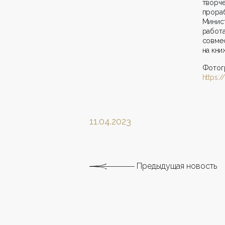
творч
прора
Минист
работ
совме
на кни
Фот
https:
11.04.2023
Предыдущая новость