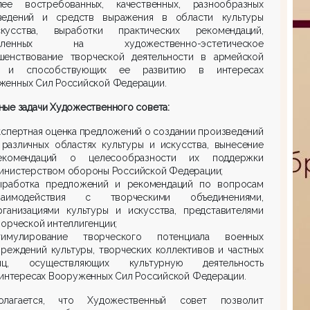
лее востребованных, качественных, разнообразных
ведений и средств выражения в области культуры
усства, выработки практических рекомендаций,
авленных на художественно-эстетическое
шенствование творческой деятельности в армейской
е и способствующих ее развитию в интересах
женных Сил Российской Федерации.
ые задачи Художественного совета:
кспертная оценка предложений о создании произведений
 различных областях культуры и искусства, вынесение
екомендаций о целесообразности их поддержки
инистерством обороны Российской Федерации;
ыработка предложений и рекомендаций по вопросам
заимодействия с творческими объединениями,
рганизациями культуры и искусства, представителями
ворческой интеллигенции;
тимулирование творческого потенциала военных
чреждений культуры, творческих коллективов и частных
иц, осуществляющих культурную деятельность
 интересах Вооруженных Сил Российской Федерации.
олагается, что Художественный совет позволит