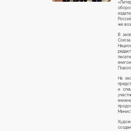
«Литер
оборо
издат
Росс
же воз
В зас
Союза
Национ
редак
писате
книгои
Поволя
На за
пред
и спе
участ
книжна
продо
Минис
Худож
создан