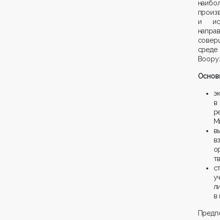
наибо
произ
и иск
напр
совер
сред
Воору
Основн
э
в
р
М
в
в
о
т
с
у
л
в
Предп