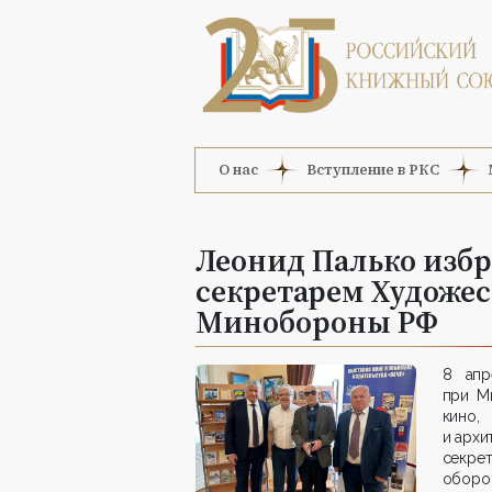
О нас
Вступление в РКС
Леонид Палько изб
секретарем Художес
Минобороны РФ
8 апр
при М
кино,
и арх
секре
оборо