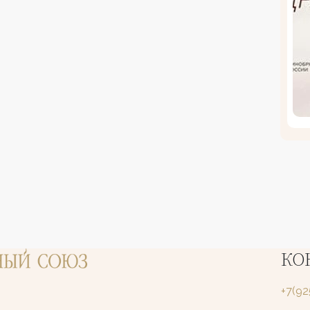
КО
+7(9