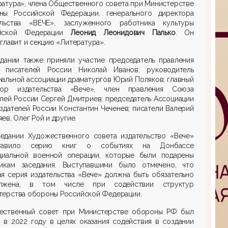
атура», члена Общественного совета при Министерстве
ны Российской Федерации, генерального директора
ельства «ВЕЧЕ», заслуженного работника культуры
ийской Федерации
Леонид Леонидович Палько
. Он
главит и секцию «Литература».
едании также приняли участие председатель правления
 писателей России Николай Иванов; руководитель
альной ассоциации драматургов Юрий Поляков; главный
тор издательства «Вече», член правления Союза
лей России Сергей Дмитриев; председатель Ассоциации
здателей России Константин Чеченев; писатели Валерий
ев, Олег Рой и другие.
седании Художественного совета издательство «Вече»
ставило серию книг о событиях на Донбассе
циальной военной операции, которые были подарены
никам заседания. Выступавшими было отмечено, что
я серия издательства «Вече» должна быть обязательно
лжена, в том числе при содействии структур
терства обороны Российской Федерации.
ественный совет при Министерстве обороны РФ был
 в 2022 году в целях оказания содействия в создании