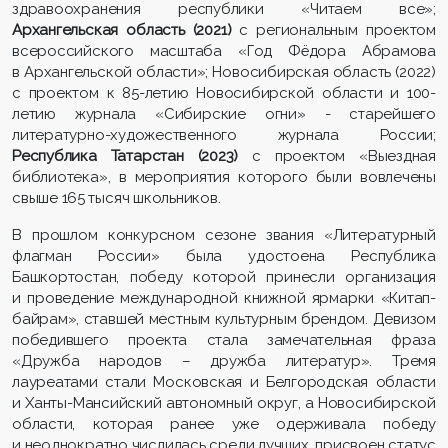
здравоохранения республики «Читаем все»;
Архангельская область (2021)
с региональным проектом
всероссийского масштаба «Год Фёдора Абрамова
в Архангельской области»; Новосибирская область (2022)
с проектом к 85-летию Новосибирской области и 100-
летию журнала «Сибирские огни» - старейшего
литературно-художественного журнала России;
Республика Татарстан (2023)
с проектом «Выездная
библиотека», в мероприятия которого были вовлечены
свыше 165 тысяч школьников.
В прошлом конкурсном сезоне звания «Литературный
флагман России» была удостоена Республика
Башкортостан, победу которой принесли организация
и проведение международной книжной ярмарки «Китап-
байрам», ставшей местным культурным брендом. Девизом
победившего проекта стала замечательная фраза
«Дружба народов – дружба литератур». Тремя
лауреатами стали Московская и Белгородская области
и Ханты-Мансийский автономный округ, а Новосибирской
области, которая ранее уже одерживала победу
и неоднократно числилась среди лучших, присвоен статус