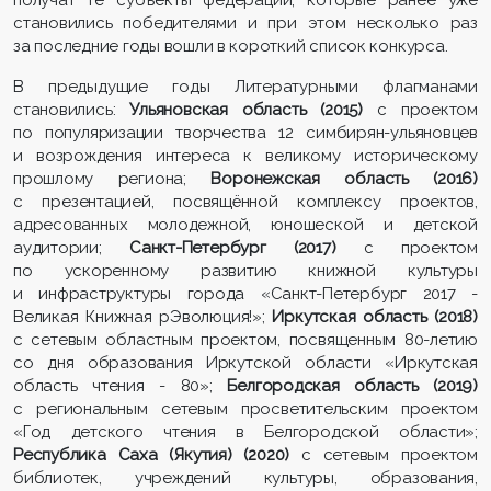
получат те субъекты федерации, которые ранее уже
становились победителями и при этом несколько раз
за последние годы вошли в короткий список конкурса.
В предыдущие годы Литературными флагманами
становились:
Ульяновская область (2015)
с проектом
по популяризации творчества 12 симбирян-ульяновцев
и возрождения интереса к великому историческому
прошлому региона;
Воронежская область (2016)
с презентацией, посвящённой комплексу проектов,
адресованных молодежной, юношеской и детской
аудитории;
Санкт-Петербург (2017)
с проектом
по ускоренному развитию книжной культуры
и инфраструктуры города «Санкт-Петербург 2017 -
Великая Книжная рЭволюция!»;
Иркутская область (2018)
с сетевым областным проектом, посвященным 80-летию
со дня образования Иркутской области «Иркутская
область чтения - 80»;
Белгородская область (2019)
с региональным сетевым просветительским проектом
«Год детского чтения в Белгородской области»;
Республика Саха (Якутия) (2020)
с сетевым проектом
библиотек, учреждений культуры, образования,