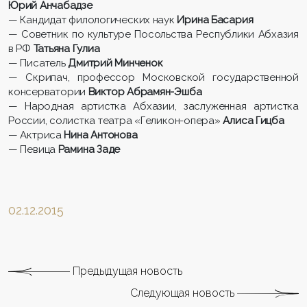
Юрий Анчабадзе
— Кандидат филологических наук
Ирина Басария
— Советник по культуре Посольства Республики Абхазия
в РФ
Татьяна Гулиа
— Писатель
Дмитрий Минченок
— Скрипач, профессор Московской государственной
консерватории
Виктор Абрамян-Эшба
— Народная артистка Абхазии, заслуженная артистка
России, солистка театра «Геликон-опера»
Алиса Гицба
— Актриса
Нина Антонова
— Певица
Рамина Заде
02.12.2015
Предыдущая новость
Следующая новость