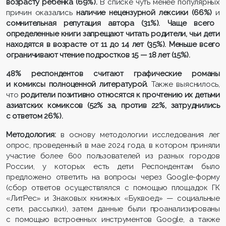
возрасту ребенка (69%).
В списке чуть менее популярных
причин оказались
наличие нецензурной лексики (66%)
и
сомнительная репутация автора (31%). Чаще всего
определенные книги запрещают читать родители, чьи дети
находятся в возрасте от 11 до 14 лет (35%). Меньше всего
ограничивают чтение подростков 15 — 18 лет (15%).
48% респондентов считают графические романы
и комиксы полноценной литературой.
Также выяснилось,
что
родители позитивно относятся к прочтению их детьми
азиатских комиксов (52% за, против 22%, затруднились
с ответом 26%).
​​Методология:
в основу методологии исследования лег
опрос, проведенный в мае 2024 года, в котором приняли
участие более 600 пользователей из разных городов
России, у которых есть дети Респондентам было
предложено ответить на вопросы через Google-форму
(сбор ответов осуществлялся с помощью площадок ГК
«ЛитРес» и Знаковых книжных «Буквоед» — социальные
сети, рассылки), затем данные были проанализированы
с помощью встроенных инструментов Google, а также