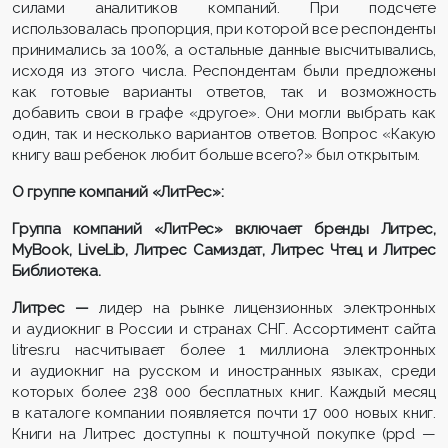
силами аналитиков компаний. При подсчете
использовалась пропорция, при которой все респонденты
принимались за 100%, а остальные данные высчитывались,
исходя из этого числа. Респондентам были предложены
как готовые варианты ответов, так и возможность
добавить свои в графе «другое». Они могли выбрать как
один, так и несколько вариантов ответов. Вопрос «Какую
книгу ваш ребенок любит больше всего?» был открытым.
О группе компаний «ЛитРес»:
Группа компаний «ЛитРес» включает бренды Литрес,
MyBoo
k
, LiveLib, Литрес Самиздат, Литрес Чтец и Литрес
Библиотека.
Литрес —
лидер на рынке лицензионных электронных
и аудиокниг в России и странах СНГ. Ассортимент сайта
litres.ru насчитывает более 1 миллиона электронных
и аудиокниг на русском и иностранных языках, среди
которых более 238 000 бесплатных книг. Каждый месяц
в каталоге компании появляется почти 17 000 новых книг.
Книги на Литрес доступны к поштучной покупке (ppd —