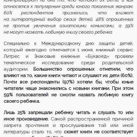
контролируют ли они то, что читают их дети, и как
относятся к популярным среди юного поколения жанрам.
60% респондентов признались, что влияют
на литературный выбор своих детей. 48% опрошенных
не против увлечения азиатскими комиксами, а 59%
не могут назвать любимую книгу своего ребенка.
Специально к Международному дню защиты детей,
который ежегодно отмечается 1 июня, книжный сервис
Литрес и Знаковые книжные «Буквоед» провели
тематическое исследование среди родительской
аудитории.
Большинство опрошенных отметили, что
влияют на то, какие книги читают и слушают их дети (60%).
Почти все респонденты (97%) хотели бы, чтобы юные
читатели чаще знакомились с новыми книгами. При этом
59% пользователей не смогли назвать любимую книгу
своего ребенка.
Лишь 25% запрещали ребенку читать и слушать то или
иное произведение.
Самой распространенной причиной
запрета прочтения и прослушивания той или иной
литературы стало то, что
сюжет книги не соответствует