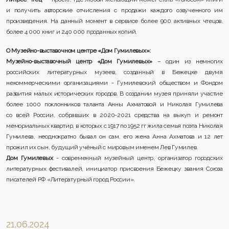
и получить авторские отчисления с продажи каждого озвученного им
произведения. На данный момент в сервисе более 900 активных чтецов,
более 4 000 книг и 240 000 проданных копий.
О Музейно-выставочном центре «Дом Гумилевых»:
Музейно-выставочный центр «Дом Гумилевых»
– один из немногих
российских литературных музеев, созданный в Бежецке двумя
некоммерческими организациями - Гумилевский обществом и Фондом
развития малых исторических городов.
В создании музея приняли участие
более 1000 поклонников таланта Анны Ахматовой и Николая Гумилева
со всей России, собравших в 2020-2021 средства на выкуп и ремонт
мемориальных квартир, в которых с 1917 по 1952 гг жила семья поэта Николая
Гумилева, неоднократно бывал он сам, его жена Анна Ахматова и 12 лет
прожил их сын, будущий учёный с мировым именем Лев Гумилев.
Дом Гумилевых
- современный музейный центр, организатор городских
литературных фестивалей, инициатор присвоения Бежецку звания Союза
писателей РФ «Литературный город России».
21.06.2024