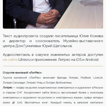
Текст аудиопроекта создали писательница Юлия Кожева
и директор и сооснователь Музейно-выставочного
центра Дом Гумилевых Юрий Щегольков.
Аудиоспектакль в озвучке знаменитых актеров доступен
на сайте
Litres.ru и приложениях Литрес на iOS и Android.
О группе компаний «ЛитРес»:
Группа компаний «ЛитРес» включает бренды Литрес, MyBook, LiveLib,
Литрес Самиздат, Литрес Чтец и Литрес Библиотека.
Литрес
— лидер на рынке лицензионных электронных и аудиокниг в России
и странах СНГ. Ассортимент сайта litres.ru насчитывает более 1 миллиона
электронных и аудиокниг на русском и иностранных языках, среди которых
около 48 000 бесплатных книг. Каждый месяц в каталоге компании