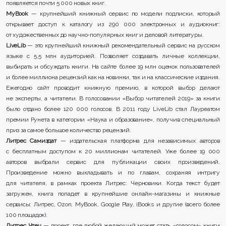
появляется почти 5 000 новых книг.
MyBook
— крупнейший книжный сервис по модели подписки, который
открывает доступ к каталогу из 290 000 электронных и аудиокниг:
от художественных до научно-популярных книг и деловой литературы.
LiveLib
— это крупнейший книжный рекомендательный сервис на русском
языке с 5,5 млн аудиторией. Позволяет создавать личные коллекции,
выбирать и обсуждать книги. На сайте более 19 млн оценок пользователей
и более миллиона рецензий как на новинки, так и на классические издания.
Ежегодно сайт проводит книжную премию, в которой выбор делают
не эксперты, а читатели. В голосовании «Выбор читателей 2019» за книги
было отдано более 120 000 голосов. В 2011 году LiveLib стал Лауреатом
премии Рунета в категории «Наука и образование», получив специальный
приз за самое большое количество рецензий.
Литрес Самиздат
— издательская платформа для независимых авторов
с бесплатным доступом к 20 миллионам читателей. Уже более 19 000
авторов выбрали сервис для публикации своих произведений.
Произведение можно выкладывать и по главам, сохраняя интригу
для читателя, в рамках проекта Литрес: Черновики. Когда текст будет
загружен, книга попадет в крупнейшие онлайн-магазины и книжные
сервисы: Литрес, Ozon, MyBook, Google Play, iBooks и другие (всего более
100 площадок).
Литрес Чтец
— проект, где любой желающий может стать «голосом» книги