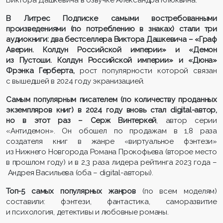
Виктора Дашкевича в озвучке Александра Клюквина.
В Литрес Подписке самыми востребованными
произведениями (по потреблению в знаках) стали три
аудиокниги: два бестселлера Виктора Дашкевича
–
«Граф
Аверин. Колдун Российской империи» и «Демон
из Пустоши. Колдун Российской империи» и «Дюна»
Фрэнка Герберта,
рост популярности которой связан
с вышедшей в 2024 году экранизацией.
Самым популярным писателем (по количеству проданных
экземпляров книг) в 202
4
году вновь стал digital-автор,
но в этот раз
–
Серж Винтеркей
, автор серии
«Антидемон». Он обошел по продажам в 1,8 раза
создателя книг в жанре «виртуальное фэнтези»
из Нижнего Новгорода Романа Прокофьева (второе место
в прошлом году) и в 2,3 раза лидера рейтинга 2023 года –
Андрея Васильева (оба – digital-авторы).
Топ-5 самых популярных жанров
(по всем моделям)
составили: фэнтези, фантастика, саморазвитие
и психология, детективы и любовные романы.