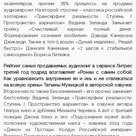
экземпляров, причем 78% пришлось на продажи
аудиоверсии. На второй строчке – классика российской
эзотерики «Трансерфинг реальности. Ступень I:
Пространство вариантов» Вадима Зеланда. Замыкает
тройку «Счастливый карман, полный денег.
Формирование сознания изобилия» Дэвида Кэмерона
Джиканди. Также в топ-5 вошли «Думай медленно… Решай
быстро» Даниэля Канемана и «7 шагов к стабильной
самооценке» Бориса Литвака.
Рейтинг самых продаваемых аудиокниг в сервисе Литрес
третий год подряд возглавляет «Роман с самим собой.
Как уравновесить внутренние ян и инь и не отвлекаться
на всякую хрень» Татьяны Мужицкой в авторской озвучке.
Второе место также без изменений – его прочно занимает
бестселлер Вадима Зеланда «Трансерфинг реальности.
Ступень I: Пространство вариантов» в озвучке актера
театра, кино и дубляжа Михаила Черняка. А вот с третьей
позиции Джона Кехо и его «Подсознание может всё!»
потеснила художественная книга – новинка 2024 года
«Демон из Пустоши. Колдун Российской империи»