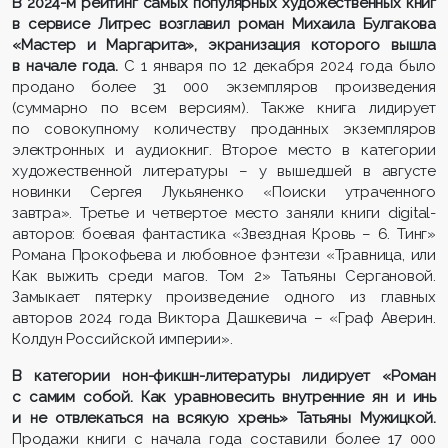
В 2024
-м
рейтинг самых популярных художественных книг
в сервисе Литрес возглавил роман Михаила Булгакова
«Мастер и Маргарита», экранизация которого вышла
в начале года.
С 1 января по 12 декабря 2024 года было
продано более 31 000 экземпляров произведения
(суммарно по всем версиям). Также книга лидирует
по совокупному количеству проданных экземпляров
электронных и аудиокниг.
Второе место в категории
художественной литературы – у вышедшей в августе
новинки Сергея Лукьяненко «Поиски утраченного
завтра».
Третье и четвертое место заняли книги digital-
авторов: боевая фантастика «Звездная Кровь – 6. Тинг»
Романа Прокофьева и любовное фэнтези «Травница, или
Как выжить среди магов. Том 2» Татьяны Сергановой.
Замыкает пятерку произведение одного из главных
авторов 2024 года Виктора Дашкевича – «Граф Аверин.
Колдун Российской империи».
В категории нон-фикшн
-
литературы лидирует «Роман
с самим собой. Как уравновесить внутренние ян и инь
и не отвлекаться на всякую хрень» Татьяны Мужицкой.
Продажи книги с начала года составили более 17 000