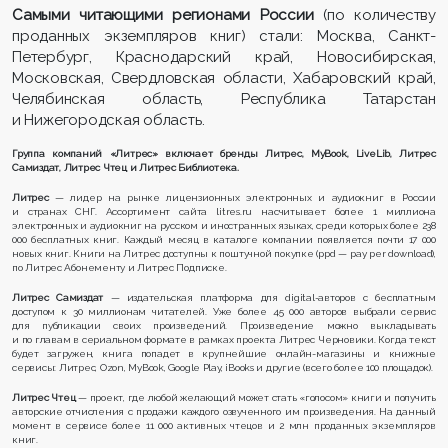
Самыми читающими регионами России
(по количеству
проданных экземпляров книг) стали: Москва, Санкт-
Петербург, Краснодарский край, Новосибирская,
Московская, Свердловская области, Хабаровский край,
Челябинская область, Республика Татарстан
и Нижегородская область.
Группа компаний «Литрес» включает бренды Литрес, MyBook, LiveLib, Литрес
Самиздат, Литрес Чтец и Литрес Библиотека.
Литрес
— лидер на рынке лицензионных электронных и аудиокниг в России
и странах СНГ. Ассортимент сайта litres.ru насчитывает более 1 миллиона
электронных и аудиокниг на русском и иностранных языках, среди которых более 238
000 бесплатных книг. Каждый месяц в каталоге компании появляется почти 17 000
новых книг. Книги на Литрес доступны к поштучной покупке (ppd — pay per download),
по Литрес Абонементу и Литрес Подписке.
Литрес Самиздат
— издательская платформа для digital-авторов с бесплатным
доступом к 30 миллионам читателей. Уже более 45 000 авторов выбрали сервис
для публикации своих произведений. Произведение можно выкладывать
и по главам в сериальном формате в рамках проекта Литрес Черновики. Когда текст
будет загружен, книга попадет в крупнейшие онлайн-магазины и книжные
сервисы: Литрес, Ozon, MyBook, Google Play, iBooks и другие (всего более 100 площадок).
Литрес Чтец
— проект, где любой желающий может стать «голосом» книги и получить
авторские отчисления с продажи каждого озвученного им произведения. На данный
момент в сервисе более 11 000 активных чтецов и 2 млн проданных экземпляров
книг.