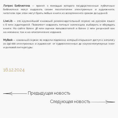
Литрес Библиотека
— проект, с помощью которого государственные публичные
библиотеки могут выдавать своим посетителям электронные и аудиокниги,
читатели при этом могут брать любые книги из ассортимента сроком до 14 дней.
LiveLib
— это крупнейший книжный рекомендательный сервис на русском языке
с 6 млн аудиторией. Позволяет создавать личные коллекции, выбирать и обсуждать
книги. На сайте более 38 млн оценок пользователей и более 2 млн рецензий как
на новинки, так и на классические издания.
MyBook
— книжный сервис по модели подписки, который открывает доступ к каталогу
из 290 000 электронных и аудиокниг: от художественных до научно-популярных книг
и деловой литературы.
16.12.2024
Предыдущая новость
Следующая новость