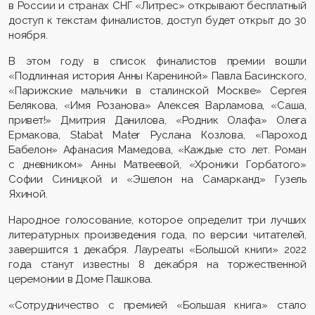
в России и странах СНГ «Литрес» открывают бесплатный
доступ к текстам финалистов, доступ будет открыт до 30
ноября.
В этом году в список финалистов премии вошли
«Подлинная история Анны Карениной» Павла Басинского,
«Парижские мальчики в сталинской Москве» Сергея
Белякова, «Имя Розанова» Алексея Варламова, «Саша,
привет!» Дмитрия Данилова, «Родник Олафа» Олега
Ермакова, Stabat Mater Руслана Козлова, «Пароход
Бабелон» Афанасия Мамедова, «Каждые сто лет. Роман
с дневником» Анны Матвеевой, «Хроники Горбатого»
Софии Синицкой и «Эшелон на Самарканд» Гузель
Яхиной.
Народное голосование, которое определит три лучших
литературных произведения года, по версии читателей,
завершится 1 декабря. Лауреаты «Большой книги» 2022
года станут известны 8 декабря на торжественной
церемонии в Доме Пашкова.
«Сотрудничество с премией «Большая книга» стало