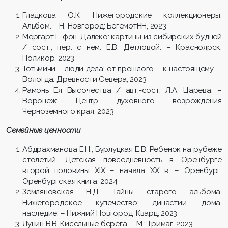
Гладкова О.К. Нижегородские коллекционеры.
Альбом. – Н. Новгород: БегемотНН, 2023
Мергарт Г. фон. Далёко: картины из сибирских будней
/ сост., пер. с нем. Е.В. Детловой. – Красноярск:
Поликор, 2023
Тотьмичи – люди дела: от прошлого – к настоящему. –
Вологда: Древности Севера, 2023
Рамонь Ея Высочества / авт.-сост. Л.А. Царева. –
Воронеж: Центр духовного возрождения
Черноземного края, 2023
Семейные ценности
Абдрахманова Е.Н., Бурлуцкая Е.В. Ребенок на рубеже
столетий. Детская повседневность в Оренбурге
второй половины XIX – начала XX в. – Оренбург:
Оренбургская книга, 2024
Земляновская Н.Д. Тайны старого альбома.
Нижегородское купечество: династии, дома,
наследие. – Нижний Новгород: Кварц, 2023
Лунин В.В. Кисельные берега. – М.: Тримаг, 2023