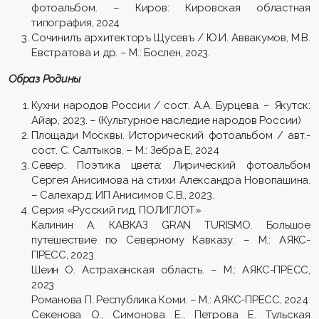
фотоальбом. – Киров: Кировская областная
типография, 2024
Сочинилъ архитекторъ Щусевъ / Ю.И. Аввакумов, М.В.
Евстратова и др. – М.: Бослен, 2023.
Образ Родины
Кухни народов России / сост. А.А. Бурцева. – Якутск:
Айар, 2023. – (Культурное наследие народов России)
Площади Москвы. Исторический фотоальбом / авт.-
сост. С. Салтыков. – М.: Зебра Е, 2024
Север. Поэтика цвета: Лирический фотоальбом
Сергея Анисимова на стихи Александра Новопашина.
– Салехард: ИП Анисимов С.В., 2023.
Серия «Русский гид. ПОЛИГЛОТ»
Калинин А. КАВКАЗ GRAN TURISMO. Большое
путешествие по Северному Кавказу. – М.: АЯКС-
ПРЕСС, 2023
Шеин О. Астраханская область. – М.: АЯКС-ПРЕСС,
2023
Романова П. Республика Коми. – М.: АЯКС-ПРЕСС, 2024
Секенова О., Симонова Е., Петрова Е. Тульская