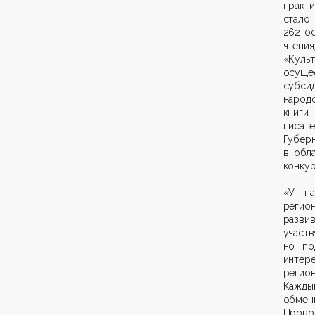
практ
стало
262 0
чтени
«Кул
осуще
субсид
народ
книги
писат
Губер
в обл
конку
«У на
регион
разви
участ
но по
интер
регион
Кажды
обмен
Прово