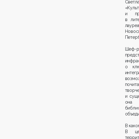
Светла
«Куль
и при
в лит
лаур
Новоси
Петерб
Шеф-р
предс
инфра
о клю
интег
возмо
почита
творч
и сущ
она р
библио
объеди
В како
В це
террит