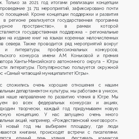
ик. Только за 2021 год итогами реализации концепции
 проведение 31 711 мероприятий, зафиксировано почти
00 посещений. Кроме концепции поддержки и развития
я, в регионе реализуется государственная программа
ьтурное пространство», в рамках которой
ствляется государственная поддержка – региональные
ии на издание книг на языках коренных малочисленных
ов севера. Также проводится ряд мероприятий вокруг
 и литературы, профессиональных конкурсов,
ельского конкурса имени А.М. Коньковой и премия
натора Ханты-Мансийского автономного округа – Югры
асти литературы. Популярностью пользуется окружной
рс «Самый читающий муниципалитет Югры».
с сложились очень хорошие отношения с нашим
альным департаментом культуры, мы работаем в унисон,
вая наше направление по развитию чтения в Югре. Мы
вуем во всех федеральных конкурсах и акциях,
дходим творчески, каждый год придумываем новую
есную концепцию. У нас запущено очень много
альных акций, например, «Рождественский книговорот».
й новый год мы выбираем площадку, где люди
иваются книгами, происходят встречи с писателями.
дятся единый день чтения, фестиваль комиксов