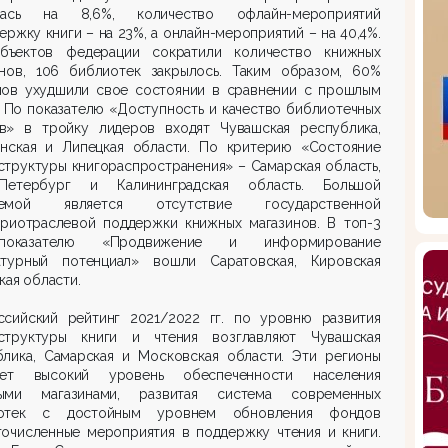
лась на 8,6%, количество офлайн-мероприятий
ержку книги – на 23%, а онлайн-мероприятий – на 40,4%.
бъектов федерации сократили количество книжных
инов, 106 библиотек закрылось. Таким образом, 60%
нов ухудшили свое состоянии в сравнении с прошлым
 По показателю «Доступность и качество библиотечных
в» в тройку лидеров входят Чувашская республика,
инская и Липецкая области. По критерию «Состояние
труктуры книгораспространения» – Самарская область,
-Петербург и Калининградская область. Большой
лемой является отсутствие государственной
триотраслевой поддержки книжных магазинов. В топ-3
оказателю «Продвижение и информирование
атурный потенциал» вошли Саратовская, Кировская
кая области.
ссийский рейтинг 2021/2022 гг. по уровню развития
структуры книги и чтения возглавляют Чувашская
блика, Самарская и Московская области. Эти регионы
ает высокий уровень обеспеченности населения
ыми магазинами, развитая система современных
отек с достойным уровнем обновления фондов
гочисленные мероприятия в поддержку чтения и книги.