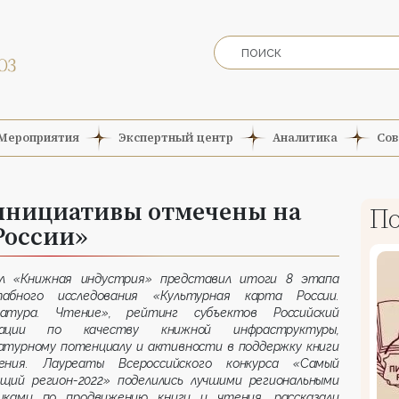
Мероприятия
Экспертный центр
Аналитика
Сов
инициативы отмечены на
По
России»
л «Книжная индустрия» представил итоги 8 этапа
абного исследования «Культурная карта России.
атура. Чтение», рейтинг субъектов Российский
рации по качеству книжной инфраструктуры,
атурному потенциалу и активности в поддержку книги
ния. Лауреаты Всероссийского конкурса «Самый
щий регион-2022» поделились лучшими региональными
иками по продвижению книги и чтения, рассказали