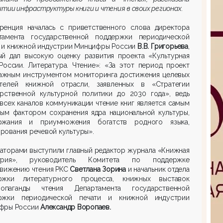
итии инфраструктуры книги и чтения в своих регионах.
ренция началась с приветственного слова директора
тамента государственной поддержки периодической
и и книжной индустрии Минцифры России
В.В. Григорьева
,
ый дал высокую оценку развития проекта «Культурная
России. Литература. Чтение»: «За этот период проект
важным инструментом мониторинга достижения целевых
ателей книжной отрасли, заявленных в «Стратегии
арственной культурной политики до 2030 года», ведь
всех каналов коммуникации чтение книг является самым
мым фактором сохранения ядра национальной культуры,
ржания и приумножения богатств родного языка,
ования речевой культуры».
аторами выступили главный редактор журнала «Книжная
стрия», руководитель Комитета по поддержке
движению чтения РКС
Светлана Зорина
и начальник отдела
ржки литературного процесса, книжных выставок
паганды чтения Департамента государственной
ржки периодической печати и книжной индустрии
фры России
Александр Воропаев.