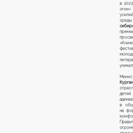
в 202
огни»
усили
среды
сибир
преми
просве
«Книж
фести
моло
литер
уникал
Мини
Кург
отрасл
детей
адекв
в общ
на фо
комф
Прави
огром
стимул