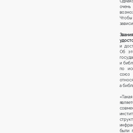
Однако
очен
возмо
Чтобы
зависи
Звани
удос
и дос
Об эт
госуд
и библ
по ис
союз 
относя
а библ
«Така
являе
совме
инсти
стру
инфра
были 