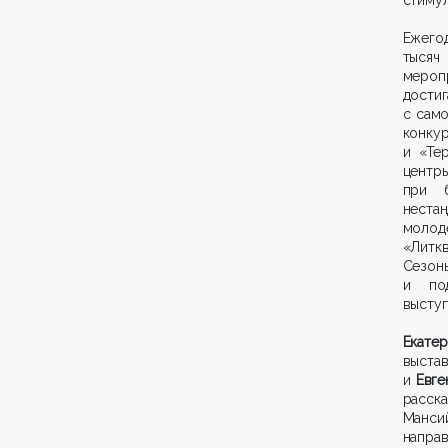
Ежего
тысяч
мероп
дости
с само
конкур
и «Те
цент
при б
неста
молод
«Литк
Сезон
и под
выступ
Екате
выста
и
Евге
расска
Манси
напра