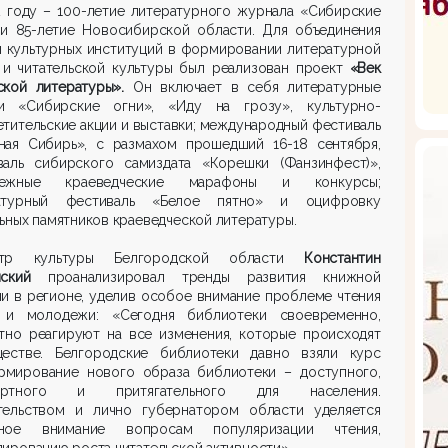
2 году – 100-летие литературного журнала «Сибирские
 и 85-летие Новосибирской области. Для объединения
й культурных институций в формировании литературной
 и читательской культуры был реализован проект
«Век
ской литературы».
Он включает в себя литературные
и «Сибирские огни», «Иду на грозу», культурно-
тительские акции и выставки; международный фестиваль
ная Сибирь», с размахом прошедший 16-18 сентября,
валь сибирского самиздата «Корешки (Фанзинфест)»,
дежные краеведческие марафоны и конкурсы;
атурный фестиваль «Белое пятно» и оцифровку
ьных памятников краеведческой литературы.
стр культуры Белгородской области
Константин
анский
проанализировал тренды развития книжной
и в регионе, уделив особое внимание проблеме чтения
 и молодежи: «Сегодня библиотеки своевременно,
атно реагируют на все изменения, которые происходят
естве. Белгородские библиотеки давно взяли курс
рмирование нового образа библиотеки – доступного,
ортного и притягательного для населения.
тельством и лично губернатором области уделяется
ное внимание вопросам популяризации чтения,
ированию роста читательской активности».