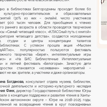
дно в библиотеках Белгородчины проходит более 60
 культурно-просветительских и образовательных
риятий (30% из них – онлайн), число участников
гает 900 тысяч человек. Для приобщения к чтению
го раннего возраста в области проводятся творческие
сы «Самый читающий класс», «КЛАССный путь с книгой»
рритория читающего детства», создаются молодежные
ры, студии и центры концентрации талантов
иблиотеках. С успехом прошла акция «Мыслим
ндARTно», популярностью пользуются фестиваль
ежного творчества «Берег», интеллектуальные игры
виз» и «На БИС: Библиотечные Интеллектуальные
ы» и летний фестиваль «Белогорье». Зачастую дети
ростки становятся «хозяевами» мероприятий –
ают не как зрители, а участники и даже организаторы.
рина Богданова,
консультант отдела музеев, библиотек,
вочной деятельности и историко-культурного наследия
ния Финк,
директор Государственной библиотеки Югры
зали о концепции поддержки и развития чтения в Ханты-
йском автономном округе – Югре на 2018-2025 годы,
вленной на возвращение чтения в круг повседневных