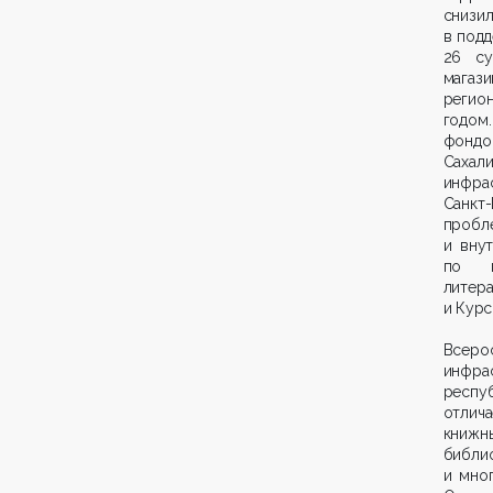
снизи
в подд
26 су
магаз
регио
годом.
фондо
Сахал
инфрас
Санкт
проб
и вну
по п
литер
и Курс
Всеро
инфра
респу
отлич
книжн
библи
и мно