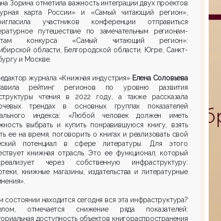
на Зорина отметила важность интеграции двух проектов
турная карта России» и «Самый читающий регион»,
гласила участников конференции отправиться
ературное путешествие по замечательным регионам-
еатам конкурса «Самый читающий регион»:
бирской области, Белгородской области, Югре, Санкт-
ургу и Москве.
едактор журнала «Книжная индустрия»
Елена Соловьева
тавила рейтинг регионов по уровню развития
структуры чтения в 2022 году, а также рассказала
чевых трендах в основных группах показателей
рального индекса: «Любой человек должен иметь
жность выбрать и купить понравившуюся книгу, взять
ть ее на время, поговорить о книгах и реализовать свой
еский потенциал в сфере литературы. Для этого
ествует книжная отрасль. Это ее функционал, который
еализует через собственную инфраструктуру:
теки, книжные магазины, издательства и литературные
нения».
м состоянии находится сегодня вся эта инфраструктура?
лом, отмечается снижение ряда показателей:
ориальная доступность объектов книгораспространения