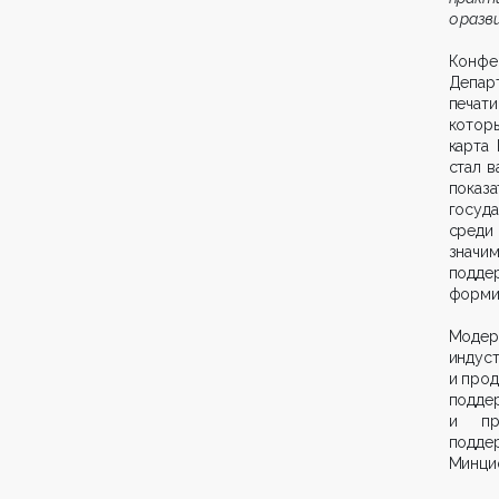
о разв
Конфе
Депар
печат
котор
карта 
стал 
показ
госуд
среди 
значи
подде
формир
Модер
инду
и про
подде
и про
подде
Минци