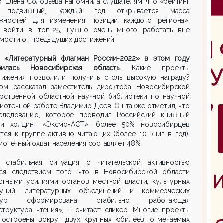
, Елена Соловьева напомнила слушателям, что «рейтинг
ь подвижный, каждый год открывается масса
жностей для изменения позиции каждого региона».
 войти в топ-25, нужно очень много работать вне
мости от предыдущих достижений.
я «Литературный флагман России-2022» в этом году
тоилась Новосибирская область.
Какие проекты
тижения позволили получить столь высокую награду?
ом рассказал заместитель директора Новосибирской
арственной областной научной библиотеки по научной
иотечной работе Владимир Деев. Он также отметил, что
следованию, которое проводил Российский книжный
и холдинг «Эксмо-АСТ», более 50% новосибирцев
тся к группе активно читающих (более 10 книг в год),
иотечный охват населения составляет 48%.
я стабильная ситуация с читательской активностью
тся следствием того, что в Новосибирской области
стными усилиями органов местной власти, культурных
туций, литературных объединений и коммерческих
ктур сформирована стабильно работающая
структура чтения», – считает спикер. Многие проекты
построены вокруг двух крупных юбилеев, отмечаемых