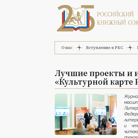
О нас
Вступление в РКС
Лучшие проекты и 
«Культурной карте 
Журна
масшт
Литер
Феде
литер
и чте
читаю
практ