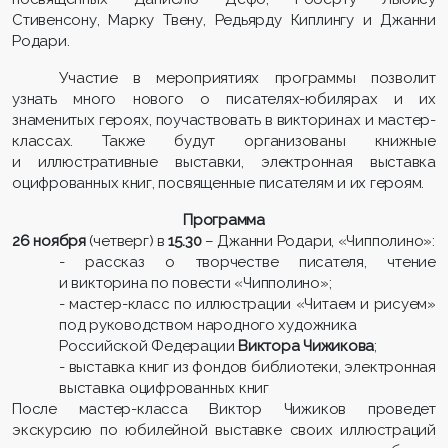
Стивенсону, Марку Твену, Редьярду Киплингу и Джанни
Родари.
Участие в мероприятиях программы позволит
узнать много нового о писателях-юбилярах и их
знаменитых героях, поучаствовать в викторинах и мастер-
классах. Также будут организованы книжные
и иллюстративные выставки, электронная выставка
оцифрованных книг, посвященные писателям и их героям.
Программа
26 ноября
(четверг) в
15.30
– Джанни Родари, «Чипполино»:
- рассказ о творчестве писателя, чтение
и викторина по повести «Чипполино»;
- мастер-класс по иллюстрации «Читаем и рисуем»
под руководством народного художника
Российской Федерации
Виктора Чижикова
;
- выставка книг из фондов библиотеки, электронная
выставка оцифрованных книг
После мастер-класса Виктор Чижиков проведет
экскурсию по юбилейной выставке своих иллюстраций