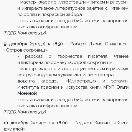
- мастер-класс по иллюстрации «Читаем и рисуем»
и интерактивное литературное занятие с чтением
по ролям и покраской забора;
- выставка книг из фондов библиотеки, электронная
выставка оцифрованных книг
(РГДБ, Комната 313)
9 декабря
(среда) в
18.30
– Роберт Льюис Стивенсон,
«Остров сокровищ»:
- рассказ о творчестве писателя, чтение
и викторина по роману «Остров сокровищ»;
- мастер-класс по иллюстрации «Читаем и рисуем»
под руководством художника-иллюстратора,
доцента кафедры «Иллюстрация и эстамп»
Института графики и искусства книги МГУП
Ольги
Мониной;
- выставка книг из фондов библиотеки, электронная
выставка оцифрованных книг
(РГДБ, Комната 313)
10 декабря
(четверг) в
16.00
– Редьярд Киплинг, «Книга
джунглей»: