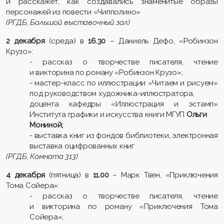
и расскажет, как создавались знаменитые образы
персонажей из повести «Чипполино»
(РГДБ, Большой выставочный зал)
2 декабря
(среда) в
16.30
– Даниель Дефо, «Робинзон
Крузо»:
- рассказ о творчестве писателя, чтение
и викторина по роману «Робинзон Крузо»;
- мастер-класс по иллюстрации «Читаем и рисуем»
под руководством художника-иллюстратора,
доцента кафедры «Иллюстрация и эстамп»
Института графики и искусства книги МГУП
Ольги
Мониной;
- выставка книг из фондов библиотеки, электронная
выставка оцифрованных книг
(РГДБ, Комната 313)
4 декабря
(пятница) в
11.00
– Марк Твен, «Приключения
Тома Сойера»:
- рассказ о творчестве писателя, чтение
и викторина по роману «Приключения Тома
Сойера»;