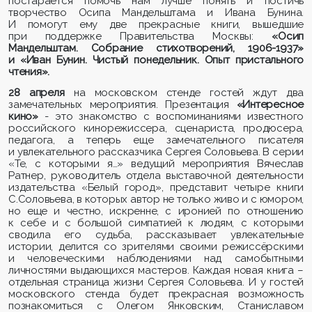
постарается помочь нам лучше понять и постичь
творчество Осипа Мандельштама и Ивана Бунина.
И помогут ему две прекрасные книги, вышедшие
при поддержке Правительства Москвы:
«Осип
Мандельштам. Собрание стихотворений, 1906-1937»
и «Иван Бунин. Чистый понедельник. Опыт пристального
чтения».
28 апреля
на московском стенде гостей ждут два
замечательных мероприятия. Презентация
«Интересное
кино»
- это знакомство с воспоминаниями известного
российского кинорежиссера, сценариста, продюсера,
педагога, а теперь еще замечательного писателя
и увлекательного рассказчика Сергея Соловьева. В серии
«Те, с которыми я…» ведущий мероприятия Вячеслав
Ратнер, руководитель отдела выставочной деятельности
издательства «Белый город», представит четыре книги
С.Соловьева, в которых автор не только живо и с юмором,
но еще и честно, искренне, с иронией по отношению
к себе и с большой симпатией к людям, с которыми
сводила его судьба, рассказывает увлекательные
истории, делится со зрителями своими режиссёрскими
и человеческими наблюдениями над самобытными
личностями выдающихся мастеров. Каждая новая книга –
отдельная страница жизни Сергея Соловьева. И у гостей
московского стенда будет прекрасная возможность
познакомиться с Олегом Янковским, Станиславом