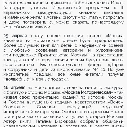
самостоятельности и прививают любовь к чтению. И вот,
благодаря участию Издательской программы в III
Евразийской международной книжной выставке,
и маленькие жители Астаны смогут «почитать», потрогать
и даже поговорить с, можно сказать, по-настоящему
волшебными книжками.
25 апреля
сразу после открытия стенда «Москва
книжная» на московском стенде будет представлено
более 10 лучших книг для детей с нарушениями зрения,
с любовью созданные авторами и художниками
при поддержке Правительства Москвы. На презентацию
книг для детей с нарушениями зрения будут приглашены
представители Благотворительного фонда «Дара»
и сотрудники и дети из школы-гимназии № 10. По уже
многолетней традиции все юные читатели получат
«волшебные» книжные подарки.
26 апреля
на московском стенде начнется с экскурса
в богатую историю Москвы.
«Москва Историческая»
- так
назвал свою презентацию изданий по истории Москвы
и России, выпущенных ведущим издательством «Вече»,
Константин Семенов, заведующий редакцией
исторической литературы. Особенно интересным может
стать рассказ о праздниках и гуляниях старой Москвы.
Автор книги Татьяна Бирюкова собрала обширный
краеведческий материал и поставила в реестр вновь