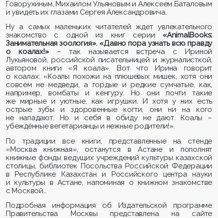
Говорухиным, Михаилом Ульяновым и Алексеем Баталовым
и увидеть их глазами Сергея Александровича.
Ну а самых маленьких читателей ждет увлекательного
знакомство с одной из книг серии
«AnimalBooks:
Занимательная зоология». «Давно пора узнать всю правду
о коалах!»
– так называется встреча с Ириной
Лукьяновой, российской писательницей и журналисткой,
автором книги «Я коала». Вот что Ирина говорит
о коалах: «Коалы похожи на плюшевых мишек, хотя они
совсем не медведи, а гордые и редкие сумчатые, как,
например, вомбаты и кенгуру. Но они почти такие
же мирные и уютные, как игрушки. И хотя у них есть
острые зубы и здоровенные когти, они ни на кого
не нападают. Но и себя в обиду не дают. Коалы –
убеждённые вегетарианцы и нежные родители!».
По традиции все книги, представленные на стенде
«Москва книжная», останутся в Астане и пополнят
книжные фонды ведущих учреждений культуры казахской
столицы, библиотек Посольства Российской Федерации
в Республике Казахстан и Российского центра науки
и культуры в Астане, напоминая о книжном знакомстве
с Москвой…
Подробная информация об Издательской программе
Правительства Москвы представлена на сайте