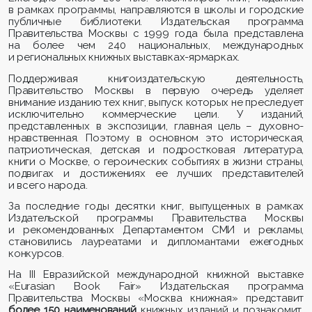
в рамках программы, направляются в школы и городские
публичные библиотеки. Издательская программа
Правительства Москвы с 1999 года была представлена
на более чем 240 национальных, международных
и региональных книжных выставках-ярмарках.
Поддерживая книгоиздательскую деятельность,
Правительство Москвы в первую очередь уделяет
внимание изданию тех книг, выпуск которых не преследует
исключительно коммерческие цели. У изданий,
представленных в экспозиции, главная цель – духовно-
нравственная. Поэтому в основном это историческая,
патриотическая, детская и подростковая литература,
книги о Москве, о героических событиях в жизни страны,
подвигах и достижениях ее лучших представителей
и всего народа.
За последние годы десятки книг, выпущенных в рамках
Издательской программы Правительства Москвы
и рекомендованных Департаментом СМИ и рекламы,
становились лауреатами и дипломантами ежегодных
конкурсов.
На
III
Евразийской международной книжной выставке
«Eurasian Book Fair» Издательская программа
Правительства Москвы «Москва книжная» представит
более 150 наименований
книжных изданий и познакомит