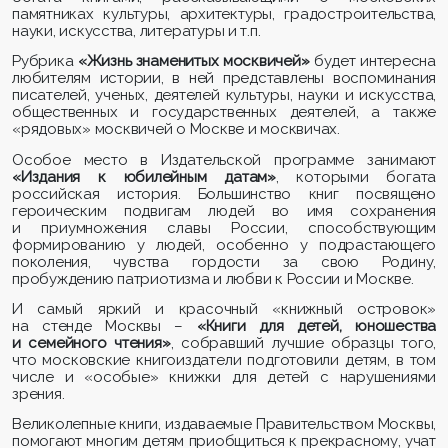
памятниках культуры, архитектуры, градостроительства,
науки, искусства, литературы и т.п.
Рубрика
«Жизнь знаменитых москвичей»
будет интересна
любителям истории, в ней представлены воспоминания
писателей, ученых, деятелей культуры, науки и искусства,
общественных и государственных деятелей, а также
«рядовых» москвичей о Москве и москвичах.
Особое место в Издательской программе занимают
«Издания к юбилейным датам»
, которыми богата
российская история. Большинство книг посвящено
героическим подвигам людей во имя сохранения
и приумножения славы России, способствующим
формированию у людей, особенно у подрастающего
поколения, чувства гордости за свою Родину,
пробуждению патриотизма и любви к России и Москве.
И самый яркий и красочный «книжный островок»
на стенде Москвы –
«Книги для детей, юношества
и семейного чтения»
, собравший лучшие образцы того,
что московские книгоиздатели подготовили детям, в том
числе и «особые» книжки для детей с нарушениями
зрения.
Великолепные книги, издаваемые Правительством Москвы,
помогают многим детям приобщиться к прекрасному, учат