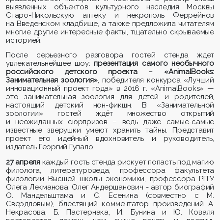
выявленных объектов культурного наследия Москвы
Старо-Никольскую аптеку и некрополь Феррейнов
на Введенском кладбище, а также предложила читателям
многие другие интересные факты, тщательно скрываемые
историей.
После серьезного разговора гостей стенда ждет
увлекательнейшее шоу:
презентация самого необычного
российского детского проекта – «AnimalBooks:
Занимательная зоология»
, победителя конкурса «Лучший
инновационный проект года» в 2016 г. «AnimalBooks» —
это занимательная зоология для детей и родителей,
настоящий детский нон-фикшн. В «Занимательной
зоологии» гостей ждёт множество открытий
и неожиданных сюрпризов – ведь даже самые-самые
известные зверушки умеют хранить тайны. Представит
проект его идейный вдохновитель и руководитель,
издатель Георгий Гупало.
27 апреля
каждый гость стенда рискует попасть под магию
филолога, литературоведа, профессора факультета
филологии Высшей школы экономики, профессора РГГУ
Олега Лекманова. Олег Андершанович - автор биографий
О. Мандельштама и С. Есенина (совместно с М.
Свердловым), блестящий комментатор произведений А.
Некрасова, Б. Пастернака, И. Бунина и Ю. Коваля