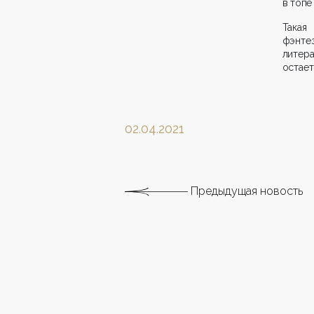
в топе
Такая
фэнте
литер
остает
02.04.2021
Предыдущая новость