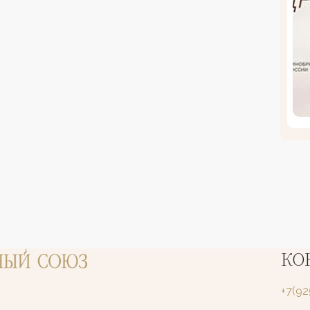
КО
+7(9