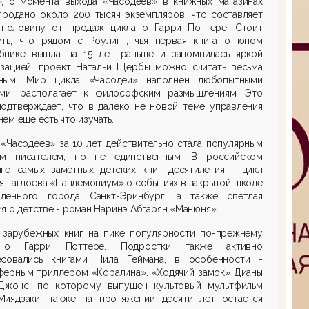
», с момента выхода «Часодеев» в книжных магазинах
продано около 200 тысяч экземпляров, что составляет
 половину от продаж цикла о Гарри Поттере. Стоит
ить, что рядом с Роулинг, чья первая книга о юном
бнике вышла на 15 лет раньше и запомнилась яркой
изацией, проект Натальи Щербы можно считать весьма
ным. Мир цикла «Часодеи» наполнен любопытными
ями, располагает к философским размышлениям. Это
подтверждает, что в далеко не новой теме управления
ем еще есть что изучать.
«Часодеев» за 10 лет действительно стала популярным
им писателем, но не единственным. В российском
нге самых заметных детских книг десятилетия - цикл
я Гаглоева «Пандемониум» о событиях в закрытой школе
ленного города Санкт-Эринбург, а также светлая
я о детстве - роман Наринэ Абгарян «Манюня».
 зарубежных книг на пике популярности по-прежнему
 о Гарри Поттере. Подростки также активно
есовались книгами Нила Геймана, в особенности -
ферным триллером «Коралина». «Ходячий замок» Дианы
Джонс, по которому выпущен культовый мультфильм
Миядзаки, также на протяжении десяти лет остается