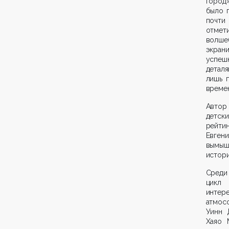
город
было 
почти
отмет
волше
экран
успеш
детал
лишь 
времен
Автор 
детск
рейти
Евгени
вымыш
истори
Среди
цикл
интер
атмос
Уинн 
Хаяо 