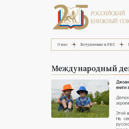
О нас
Вступление в РКС
Международный ден
Джоан
книги 
Детск
героев
Этой в
На се
русск