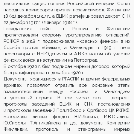
десятилетия существования Российской империи. Совет
народных комиссаров признал независимость Финляндии
18 (31) декабря 1917 г., а ВЦИК ратифицировал декрет СНК
22 декабря 1917 г. (2 января 1918 г.).
Гражданские войны в России и Финляндии
препятствовали скорому урегулированию отношений:
РСФСР в 1918 г. поддерживала «красных финнов» в их
борьбе против «белых», а Финляндия в 1919 г. вела
переговоры с Н.Н.Юденичем и А.В.Колчаком об участии
финских войск в наступлении на Петроград.
В октябре 1920 г. был подписан мирный договор, который
был ратифицирован в декабре 1920 г.
Документы, хранящиеся в РГАСПИ и других федеральных
архивах, позволяют отразить все основные этапы
взаимоотношений между Россией и Финляндией
в указанный период. В том числе это – декреты,
протоколы заседаний ВЦИК и СНК, постановления
и протоколы заседаний Политбюро и Оргбюро ЦК РКП(б),
материалы личных фондов В.И.Ленина, И.В.Сталина,
Ю.Сиролы, Т.Антикайнена и др., документы Компартии
Финляндии, протоколы и стенограммы мирных