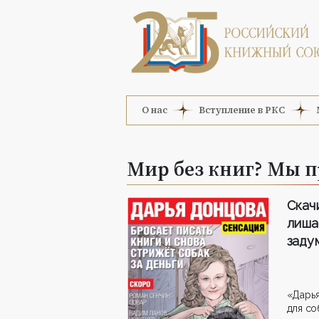
О нас
Вступление в РКС
Мир без книг? Мы п
Ска
лиш
заду
«Дар
для со