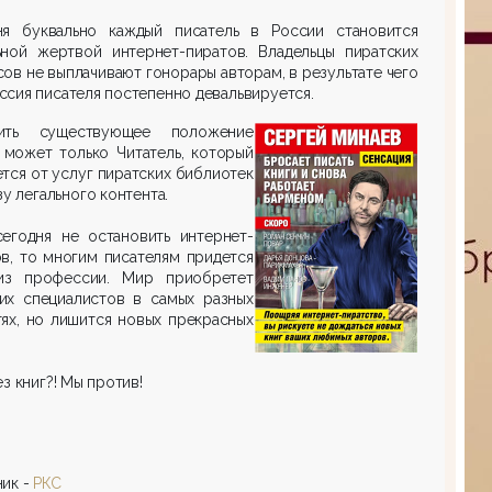
ня буквально каждый писатель в России становится
ьной жертвой интернет-пиратов. Владельцы пиратских
ов не выплачивают гонорары авторам, в результате чего
сия писателя постепенно девальвируется.
ить существующее положение
 может только Читатель, который
тся от услуг пиратских библиотек
зу легального контента.
сегодня не остановить интернет-
в, то многим писателям придется
из профессии. Мир приобретет
их специалистов в самых разных
ях, но лишится новых прекрасных
з книг?! Мы против!
ик -
РКС