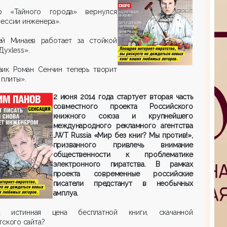
р «Тайного города» вернулся
ессии инженера».
ей Минаев работает за стойкой
Духless».
аик Роман Сенчин теперь творит
 плиты».
2 июня 2014 года стартует вторая часть
совместного проекта Российского
книжного союза и крупнейшего
международного рекламного агентства
JWT Russia «Мир без книг? Мы против!»,
призванного привлечь внимание
общественности к проблематике
электронного пиратства. В рамках
проекта современные российские
писатели предстанут в необычных
амплуа.
а истинная цена бесплатной книги, скачанной
тского сайта?