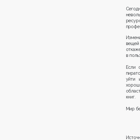
Сегод
невол
ресурс
профес
Измен
вещей
откаже
в поль
Если 
пирато
уйти 
хорош
област
книг.
Мир бе
Источн