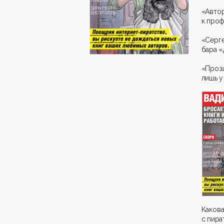
«Авто
к проф
«Серг
бара «
«Проз
лишь у
Каков
с пира