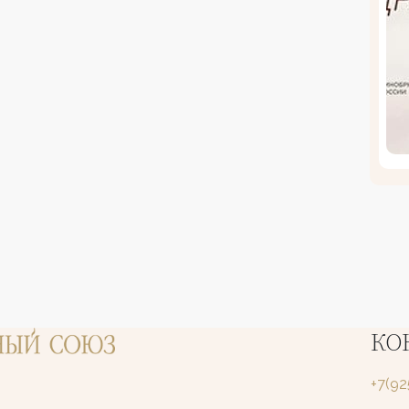
КО
+7(9