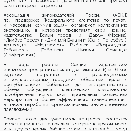
будет на что посмотреть: десятки издательств привезут
самые интересные проекты.
Ассоциация книгоиздателей России (АСКИ)
при поддержке Федерального агентства по печати
и массовым коммуникациям организует коллективную
экспозицию, в которой представят свои новинки
издательства: «Белый город» и «Даръ» (Москва),
«Лимбус-Пресс» и «Дмитрий Буланин» (Санкт-Петербург),
Арт-холдинг «Медиарост» (Рыбинск), «Возрождение
Тобольска» (Тобольск), «Нижняя Орианда»
(Симферополь).
В ходе работы Секции издательской
и книгораспространительской деятельности 15 и 16 мая
издатели встретятся с руководителями
и комплектаторами городских, областных, краевых,
республиканских библиотек для информационного
обмена, обсуждения практических возможностей
приобретения новых книг, проведения совместных
мероприятий и более эффективного взаимодействия,
а также выработки организационных законодательных
предложений.
Помимо этого для участников конгресса состоятся
презентации книжных новинок, которые в другом месте
и в другое время библиотекари и книголюбы могут