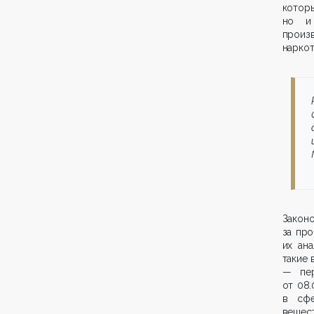
которы
но и 
произ
наркот
Закон
за про
их ан
такие 
— пер
от 08
в сфе
вещест