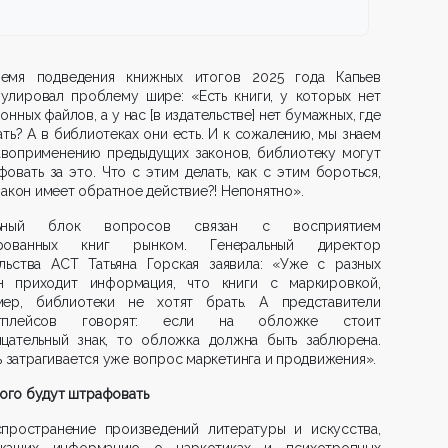
емя подведения книжных итогов 2025 года Капьев
улировал проблему шире: «Есть книги, у которых нет
онных файлов, а у нас [в издательстве] нет бумажных, где
ать? А в библиотеках они есть. И к сожалению, мы знаем
авоприменению предыдущих законов, библиотеку могут
овать за это. Что с этим делать, как с этим бороться,
закон имеет обратное действие?! Непонятно».
льный блок вопросов связан с восприятием
рованных книг рынком. Генеральный директор
ельства АСТ Татьяна Горская заявила: «Уже с разных
н приходит информация, что книги с маркировкой,
мер, библиотеки не хотят брать. А представители
етплейсов говорят: если на обложке стоит
ицательный знак, то обложка должна быть заблюрена.
ь затрагивается уже вопрос маркетинга и продвижения».
кого будут штрафовать
спространение произведений литературы и искус­ства,
жащих информацию о наркотиках и психотропных