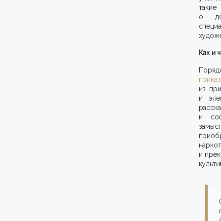
такие
о до
спец
худож
Как и 
Поря
прика
из пр
и эле
расск
и сос
замыс
приоб
нарко
и прек
культи