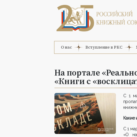
О нас
Вступление в РКС
На портале «Реальн
«Книги с «восклиц
С 1 м
пропаг
книжны
Какие 
С 1 ма
«О на