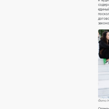
содер
едины
поско
догов
законо
Фото: М
Отдель