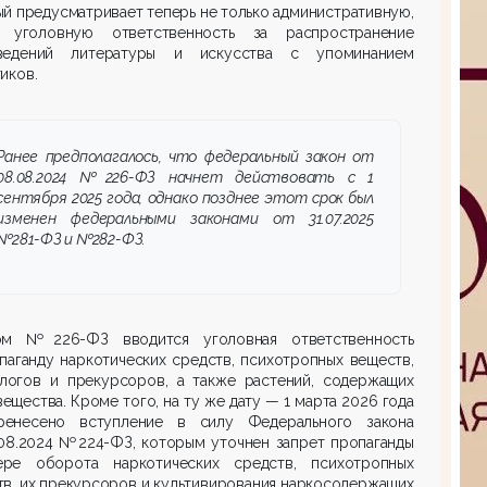
й преду­смат­ривает теперь не только административную,
уголовную ответ­ственность за распро­странение
ведений литературы и искусства с упоминанием
иков.
Ранее предполагалось, что федеральный закон от
08.08.2024 №226-ФЗ начнет действовать с 1
сентября 2025 года, однако позднее этот срок был
изменен федеральными законами от 31.07.2025
№281-ФЗ и №282-ФЗ.
ом №226-ФЗ вводится уголовная ответственность
паганду наркотических средств, психотропных веществ,
алогов и прекурсоров, а также растений, содержащих
вещества. Кроме того, на ту же дату — 1 марта 2026 года
енесено вступление в силу Федерального закона
.08.2024 №224-ФЗ, которым уточнен запрет пропаганды
ре оборота наркотических средств, психотропных
в, их прекурсоров и культивирования наркосодержащих