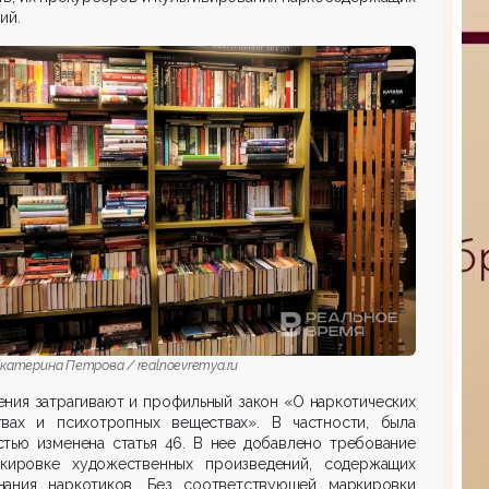
ий.
катерина Петрова / realnoevremya.ru
ния затрагивают и профильный закон «О наркотических
твах и психотропных веществах». В частности, была
стью изменена статья 46. В нее добавлено требование
кировке художественных произведений, содержащих
нания наркотиков. Без соответствующей маркировки