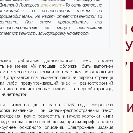
Дмитрий Григорьев
уточняет
: «То есть автор, не
являющийся ни распространи­ телем, ни
производителем, не несет ответственности за
контент. При этом производитель или
распространитель не могут переложить
ответственность за маркировку на автора».
ческие требования детализированы: текст должен
ать не менее 5% площади обложки, быть выполнен
ом не менее 12-го кегля и контрастным по отношению
. Допускается два варианта: текст на первой странице
ки либо предупреждающий знак — равносторонний
льник с восклицательным знаком — на первой странице,
т на четвертой.
ниг, изданных до 1 марта 2026 года, разрешена
ровка наклейкой. При онлайн-распро­стра­нении текст
преждения нужно разместить в начале карточки книги
 виде всплывающего сообщения, причем шрифт должен
крупнее основного описания. Электронные издания
окниги также маркируются в карточке, которая должна