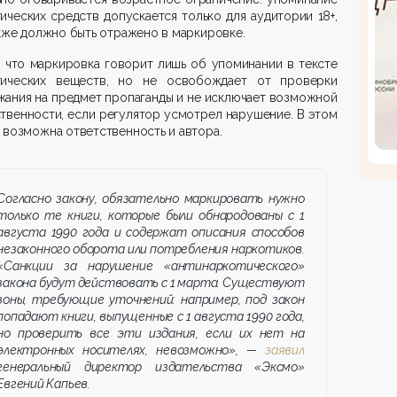
ических средств допускается только для аудитории 18+,
кже должно быть отражено в маркировке.
 что маркировка говорит лишь об упо­ми­нании в тексте
тических веществ, но не освобождает от проверки
ания на предмет пропаганды и не исключает возможной
твенности, если регулятор усмотрел нарушение. В этом
 возможна ответ­ственность и автора.
Согласно закону, обязательно маркировать нужно
только те книги, которые были обнародованы с 1
августа 1990 года и содержат описания способов
незаконного оборота или потребления наркотиков.
«Санкции за нару­шение «антинаркотического»
закона будут действовать с 1 марта. Существуют
зоны, требующие уточнений: например, под закон
попадают книги, выпущенные с 1 августа 1990 года,
но проверить все эти издания, если их нет на
электронных носителях, невозможно», —
заявил
гене­ральный директор издательства «Эксмо»
Евгений Капьев.