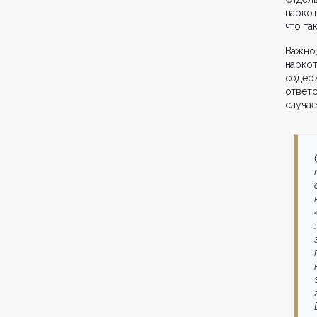
наркот
что та
Важно,
нарко
содерж
ответс
случае