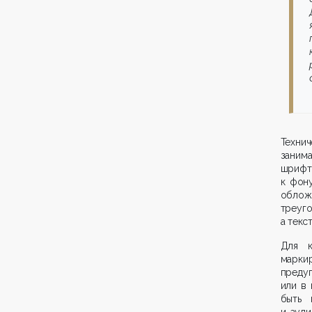
Техни
заним
шрифт
к фону
облож
треуго
а текс
Для к
марки
преду
или в
быть 
и ауди