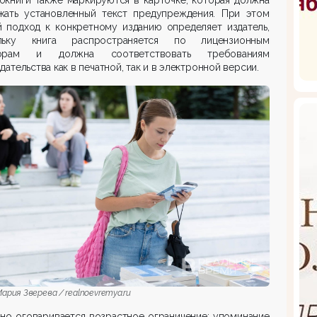
жать установленный текст предупреждения. При этом
й подход к конкретному изданию определяет издатель,
льку книга распространяется по лицензионным
орам и должна соот­ветст­вовать требованиям
дательства как в печатной, так и в электронной версии.
ария Зверева / realnoevremya.ru
но оговаривается возрастное ограничение: упоминание