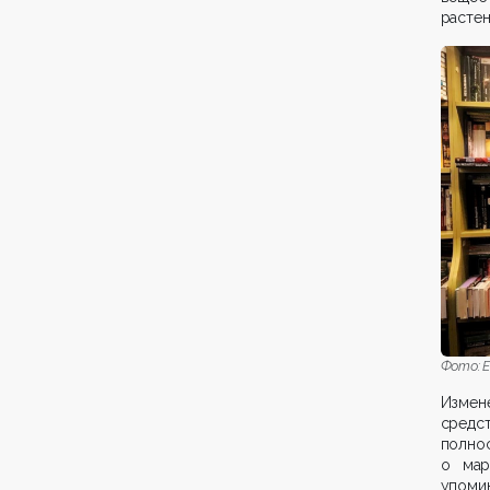
растен
Фото: Е
Измене
средс
полно
о мар
упоми