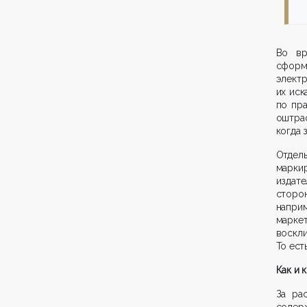
Во вр
сформ
электр
их иск
по пр
оштраф
когда 
Отде
марки
издат
сторо
напри
марк
воскл
То ест
Как и 
За ра
содер