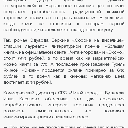
на маркетплейсах. Нерыночное снижение цен, по сути,
подрывает рентабельность традиционной книжной
торговли и ставит ее на грань выживания. В условиях,
когда книги не относятся к товарам первой
необходимости, читатель легко откладывает покупку.
Так, роман Эдуарда Веркина «Сорока на виселице»,
ставший лауреатом литературной премии «Большая
книга», на официальном сайте «Читай-города» и «Эксмо»
стоит 999 рублей, в то время как на маркетплейсах
можно найти за 770. А последнее произведение Гузель
Яхиной «Эйзен» продается онлайн примерно за 630
рублей, в то время как в книжных магазинах цена
достигает 1099 рублей.
Коммерческий директор ОРС «Читай-город — Буквоед»
Инна Касенова объяснила, что для сохранения
потребительского интереса компания продолжает
развивать омниканальность, что позволяет
минимизировать риски снижения спроса.
— При этом мы не прогнозируем усиления зависимости