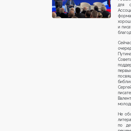
для о
Ассоц
форма
хоро
и писа
благо
Сейча
очере
Путин
Совет
поддер
первы
посвя
библи
Серге
писат
Вален
молоды
Не об
литер
по де
решен