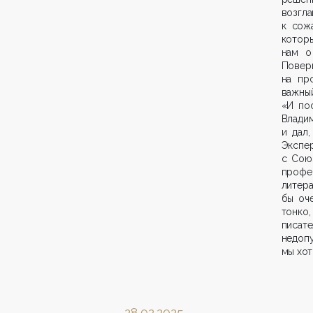
возгла
к сож
которы
нам о
Повер
на пр
важны
«И по
Владим
и дал
Экспе
с Сою
профе
литер
бы оч
тонко
писате
недопу
мы хот
28.02.2025