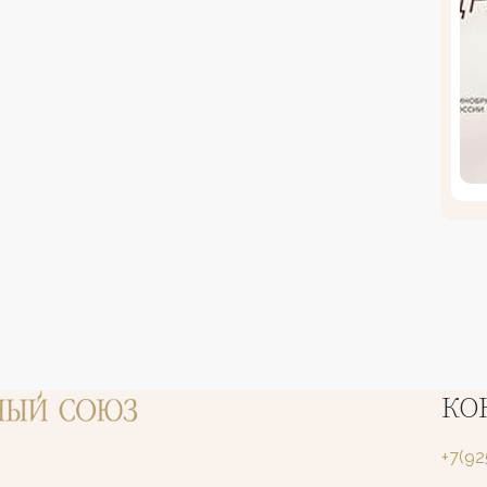
КО
+7(9