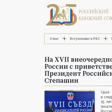
О нас
Вступление в РКС
На XVII внеочередн
России с приветст
Президент Российск
Степашин
Своё 
в сле
25 ле
писат
Росси