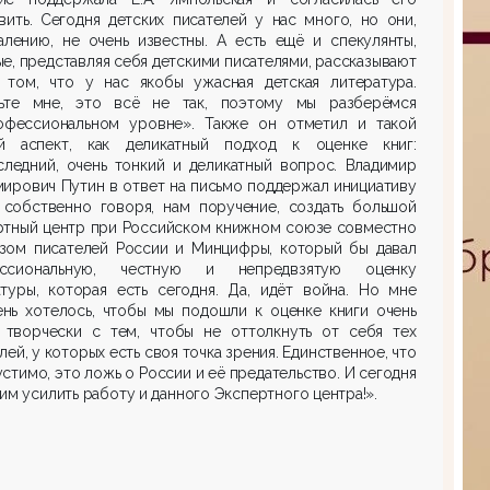
вить. Сегодня детских писателей у нас много, но они,
алению, не очень известны. А есть ещё и спекулянты,
е, представляя себя детскими писателями, рассказывают
 том, что у нас якобы ужасная детская литература.
ьте мне, это всё не так, поэтому мы разберёмся
офессиональном уровне». Также он отметил и такой
й аспект, как деликатный подход к оценке книг:
следний, очень тонкий и деликатный вопрос. Владимир
ирович Путин в ответ на письмо поддержал инициативу
, собственно говоря, нам поручение, создать большой
ртный центр при Российском книжном союзе совместно
зом писателей России и Минцифры, который бы давал
ссиональную, честную и непредвзятую оценку
атуры, которая есть сегодня. Да, идёт война. Но мне
ень хотелось, чтобы мы подошли к оценке книги очень
, творчески с тем, чтобы не оттолкнуть от себя тех
лей, у которых есть своя точка зрения. Единственное, что
стимо, это ложь о России и её предательство. И сегодня
им усилить работу и данного Экспертного центра!».