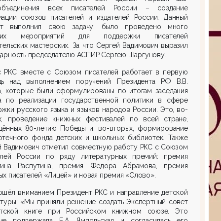
бъединения всех писателей России – создание
иации союзов писателей и издателей России. Данный
т выполнил свою задачу: было проведено много
ших мероприятий для поддержки писателей
тельских мастерских. За что Сергей Вадимович выразил
дарность председателю АСПИР Сергею Шаргунову.
с РКС вместе с Союзом писателей работает в первую
дь над выполнением поручений Президента РФ В.В.
а, которые были сформулированы по итогам заседания
а по реализации государственной политики в сфере
жки русского языка и языков народов России. Это, во-
х, проведение книжных фестивалей по всей стране,
щённых 80-летию Победы и, во-вторых, формирование
отечного фонда детских и школьных библиотек. Также
й Вадимович отметил совместную работу РКС с Союзом
елей России по ряду литературных премий: премия
тина Распутина, премия Фёдора Абрамова, премия
х писателей «Лицей» и новая премия «Слово».
ошёл вниманием Президент РКС и направление детской
атуры: «Мы приняли решение создать Экспертный совет
тской книге при Российском книжном союзе. Это
ие поддержала Е.А. Ямпольская и согласилась его