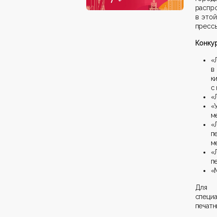
распр
в это
прессы
Конку
«
в
к
с
«
«
м
«
п
м
«
п
«
Для л
специа
печатн