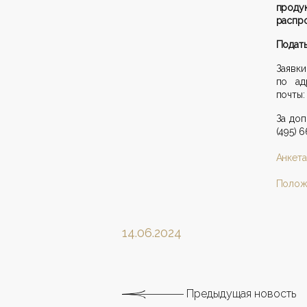
проду
распро
Подать
Заявк
по ад
почты:
За до
(495) 
Анкета
Полож
14.06.2024
Предыдущая новость