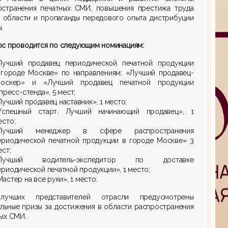
остранения печатных СМИ, повышения престижа труда
й области и пропаганды передового опыта дистрибуции
.
рс проводится по следующим номинациям:
Лучший продавец периодической печатной продукции
 городе Москве» по направлениям: «Лучший продавец-
иоскер» и «Лучший продавец печатной продукции
 пресс-стенда», 5 мест;
Лучший продавец наставник», 1 место;
Успешный старт. Лучший начинающий продавец», 1
есто;
Лучший менеджер в сфере распространения
ериодической печатной продукции в городе Москве» 3
ест;
Лучший водитель-экспедитор по доставке
ериодической печатной продукции», 1 место;
Мастер на все руки», 1 место.
учших представителей отрасли предусмотрены
льные призы за достижения в области распространения
ых СМИ.