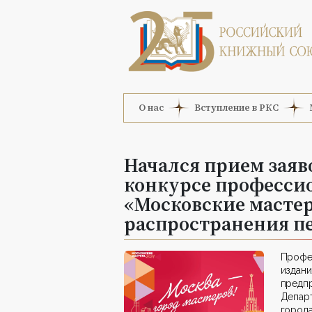
О нас
Вступление в РКС
Начался прием заяв
конкурсе професси
«Московские мастер
распространения п
Профе
издан
предп
Депар
город