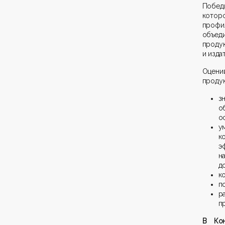
Побед
котор
проф
объед
проду
и изда
Оцени
продук
з
о
о
у
к
э
н
д
к
п
р
п
В Кон