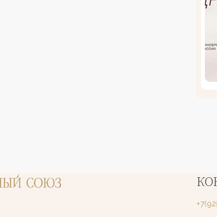
КО
+7(9