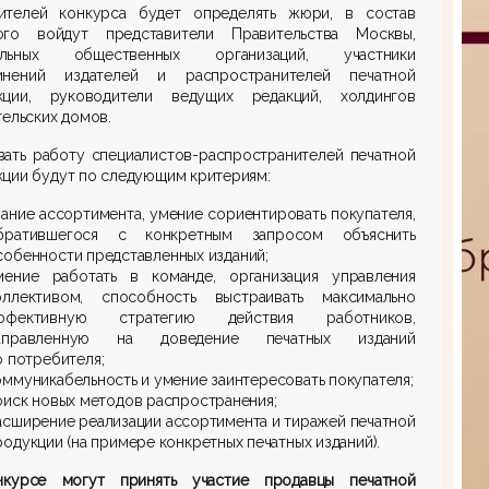
ителей конкурса будет определять жюри, в состав
ого войдут представители Правительства Москвы,
ильных общественных организаций, участники
инений издателей и распространителей печатной
кции, руководители ведущих редакций, холдингов
тельских домов.
вать работу специалистов-распространителей печатной
ции будут по следующим критериям:
нание ассортимента, умение сориентировать покупателя,
братившегося с конкретным запросом объяснить
собенности представленных изданий;
мение работать в команде, организация управления
оллективом, способность выстраивать максимально
ффективную стратегию действия работников,
аправленную на доведение печатных изданий
о потребителя;
оммуникабельность и умение заинтересовать покупателя;
оиск новых методов распространения;
асширение реализации ассортимента и тиражей печатной
родукции (на примере конкретных печатных изданий).
курсе могут принять участие продавцы печатной