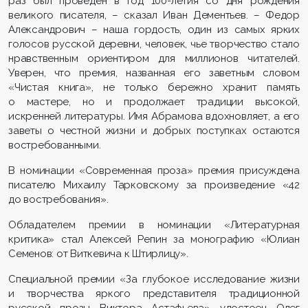
раз был проведен в год 100-летия со дня рождения
великого писателя, – сказал Иван Дементьев. – Федор
Александрович – наша гордость, один из самых ярких
голосов русской деревни, человек, чье творчество стало
нравственным ориентиром для миллионов читателей.
Уверен, что премия, названная его заветным словом
«Чистая книга», не только бережно хранит память
о мастере, но и продолжает традиции высокой,
искренней литературы. Имя Абрамова вдохновляет, а его
заветы о честной жизни и добрых поступках остаются
востребованными.
В номинации «Современная проза» премия присуждена
писателю Михаилу Тарковскому за произведение «42
до востребования».
Обладателем премии в номинации «Литературная
критика» стал Алексей Репин за монографию «Юлиан
Семенов: от Виткевича к Штирлицу».
Специальной премии «За глубокое исследование жизни
и творчества яркого представителя традиционной
русской прозы Виктора Астафьева» удостоен Олег