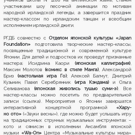
учеников школы №1288 на английском языке, станем
участниками шоу песочной анимации по мотивам
народной ирландской легенды, а завершится праздник
мастер-классом по ирландским танцам и всеобщим
исполнением ирландской джиги.
РГДБ совместно с
Отделом японской культуры «Japan
Foundation»
подготовила творческие мастер-классы,
посвященные традиционной и современной культуре
Японии. Для детей и подростков их проведут признанные
мастера: Исидзима Каори
(японская каллиграфия)
,
Максим Молотов
(комикс в стиле Манга)
, Александрой
Бриз
(настольная игра Го)
; Алексей Багмут, Дмитрий
Кузьмин, Павел Серебрянник
(игра Кэндама)
и Ольга
Селиванова
(японская живопись тушью суми-э)
. Все
мастер-классы можно посетить по предварительной
записи (ссылка). Мероприятия о Японии завершатся
интерактивной концертной программой
«Хару-
но ото»
(«Звуки весны»), где можно будет услышать игру
на традиционных струнных музыкальных инструментах –
кото и сямисэн в исполнении Ансамбля японской
музыки
«Wa-On»
Центра «Музыкальные культуры мира»