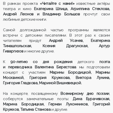
В рамках проекта
«Читайте с нами!»
известные актёры
театра и кино
Екатерина Шпица, Агриппина Стеклова,
Андрей Леонов и Владимир Большов
прочтут свои
любимые детские книги.
Самой долгожданной частью программы являются
встречи с детскими писателями. В этот раз к своим
читателям придут
Андрей Усачев, Екатерина
Тимашпольская, Ксения Драгунская, Артур
Гиваргизов
и многие другие.
К
90-летию со дня рождения
детского
поэта
и переводчика Валентина Берестова
мы подготовили
концерт с участием
Марины Бородицкой, Марины
Москвиной, Григория Кружкова, Виктора Лунина,
Григория Гладкова, Мариной Вишневецкой.
На концерте, посвященному
Всемирному дню поэзии
,
соберутся замечательные поэты:
Дина Бурачевская,
Марина Бородицкая, Герман Лукомников, Григорий
Кружков, Татьяна Стамова
и другие.