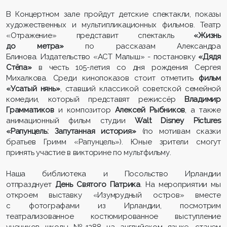
В Концертном зале пройдут детские спектакли, показы
художественных и мультипликационных фильмов. Театр
«Отражение» представит спектакль
«Жизнь
до метра»
по рассказам Александра
Блинова. Издательство «АСТ Малыш» - постановку
«Дядя
Стёпа»
в честь 105-летия со дня рождения Сергея
Михалкова. Среди кинопоказов стоит отметить
фильм
«Усатый нянь»
, ставший классикой советской семейной
комедии, который представят режиссёр
Владимир
Грамматиков
и композитор
Алексей Рыбников
, а также
анимационный фильм студии
Walt Disney Pictures
«Рапунцель: Запутанная история»
(по мотивам сказки
братьев Гримм «Рапунцель»). Юные зрители смогут
принять участие в викторине по мультфильму.
Наша библиотека и Посольство Ирландии
отпразднует
День Святого Патрика
. На мероприятии мы
откроем выставку «Изумрудный остров» вместе
с фотографами из Ирландии, посмотрим
театрализованное костюмированное выступление