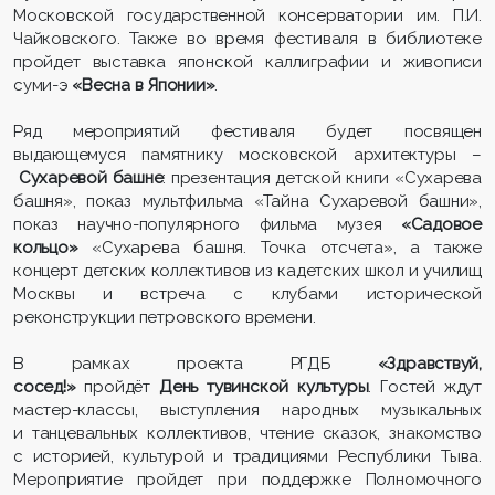
Московской государственной консерватории им. П.И.
Чайковского. Также во время фестиваля в библиотеке
пройдет выставка японской каллиграфии и живописи
суми-э
«Весна в Японии»
.
Ряд мероприятий фестиваля будет посвящен
выдающемуся памятнику московской архитектуры –
Сухаревой башне
: презентация детской книги «Сухарева
башня», показ мультфильма «Тайна Сухаревой башни»,
показ научно-популярного фильма музея
«Садовое
кольцо»
«Сухарева башня. Точка отсчета», а также
концерт детских коллективов из кадетских школ и училищ
Москвы и встреча с клубами исторической
реконструкции петровского времени.
В рамках проекта РГДБ
«Здравствуй,
сосед!»
пройдёт
День тувинской культуры
. Гостей ждут
мастер-классы, выступления народных музыкальных
и танцевальных коллективов, чтение сказок, знакомство
с историей, культурой и традициями Республики Тыва.
Мероприятие пройдет при поддержке Полномочного