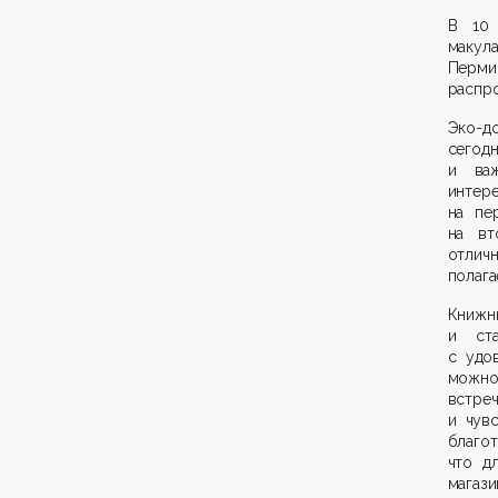
В 10 
макул
Перм
распро
Эко-д
сегод
и ва
инте
на пе
на вт
отлич
полага
Книжны
и ст
с удо
можно 
встреч
и чув
благот
что д
магази