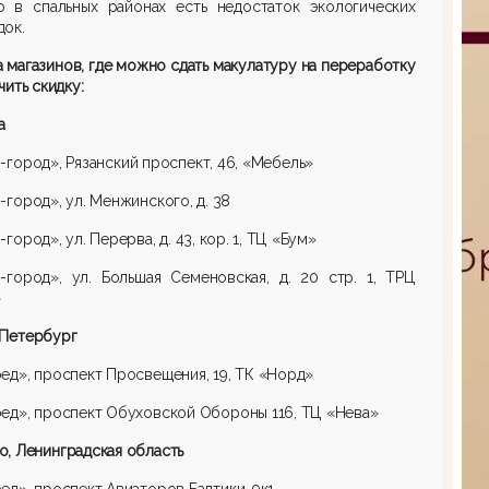
о в спальных районах есть недостаток экологических
док.
 магазинов, где можно сдать макулатуру на переработку
чить скидку:
а
-город», Рязанский проспект, 46, «Мебель»
-город», ул. Менжинского, д. 38
-город», ул. Перерва, д. 43, кор. 1, ТЦ «Бум»
-город», ул. Большая Семеновская, д. 20 стр. 1, ТРЦ
»
-Петербург
ед», проспект Просвещения, 19, ТК «Норд»
ед», проспект Обуховской Обороны 116, ТЦ «Нева»
, Ленинградская область
ед», проспект Авиаторов Балтики, 9к1