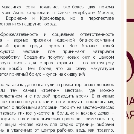
магазинах сети появились эко-боксы для приема
атуры. Акция стартовала в Санкт-Петербурге, Москве,
и, Воронеже и Краснодаре, но в перспективе
странится на другие города.
оброжелательность и социальная ответственность
ня – верные признаки надежной бизнес-компании
жный тренд среди горожан. Все больше людей
ресуются местами, где принимают материалы
реработку. Соединить покупку новых книг с шансом
орую жизнь для старых страниц – по-настоящему
ное комбо. Тем более, что за сдачу макулатуры
ется приятный бонус – купон на скидку 15%.
е магазины давно шагнули за рамки торговых площадок
али тем самым «третьим местом», где можно
вольствием и с пользой проводить время. В книжных
не только покупать книги, но и получать новые знания,
аться с любимыми авторами, творить на мастер-классах
ствовать личное участие в больших и важных делах –
ворительных и экологических проектах. Примечательно,
ля акции «Новая жизнь для старых страниц» выбраны
ны в удаленных от центра районах, ведь, как правило,