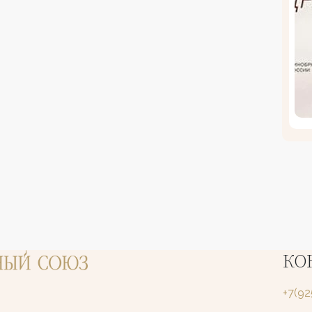
КО
+7(9