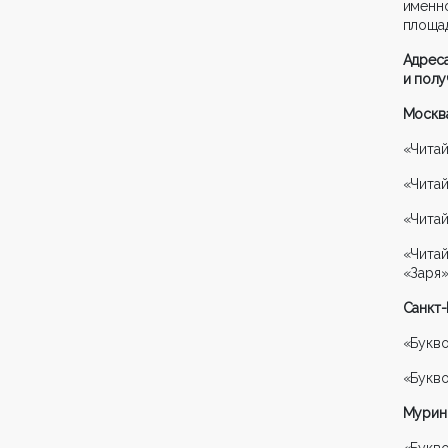
именн
площа
Адреса
и полу
Москв
«Читай
«Читай
«Читай
«Читай
«Заря
Санкт
«Букво
«Букво
Мурино
«Букво