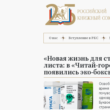
О нас
Вступление в РКС
«Новая жизнь для с
листа: в «Читай-гор
появились эко-бокс
Освобо
время 
почув
однов
Буквое
страни