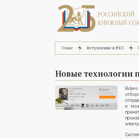
О нас
Вступление в РКС
Новые технологии 
Rider
отбор
отпра
и мож
приня
произ
элект
Систе