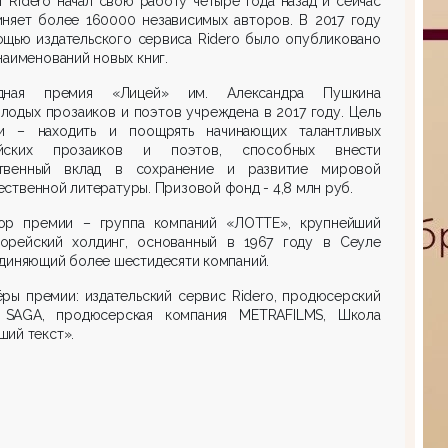
кт
Ridero
начал свою работу четыре года назад и сейчас
иняет более
160000
независимых авторов. В 2017 году
ощью издательского сервиса
Ridero
было опубликовано
наименований новых книг.
дная премия «Лицей» им. Александра Пушкина
лодых прозаиков и поэтов учреждена в 2017 году. Цель
и – находить и поощрять начинающих талантливых
йских прозаиков и поэтов, способных внести
твенный вклад в сохранение и развитие мировой
ственной литературы. Призовой фонд - 4,8 млн руб.
ор премии – группа компаний «ЛОТТЕ», крупнейший
орейский холдинг, основанный в 1967 году в Сеуле
диняющий более шестидесяти компаний.
ёры премии: издательский сервис
Ridero,
продюсерский
р
SAGA,
продюсерская компания METRAFILMS, Школа
ий текст».