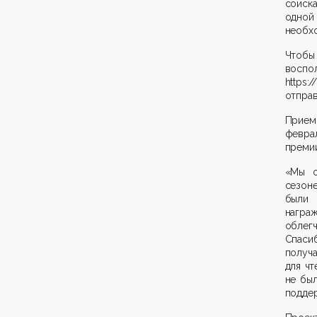
соиск
одной
необх
Чтобы
вос
https:/
отправ
Прием
февра
премии
«Мы о
сезон
были 
награ
облег
Спасиб
получ
для чт
не был
поддер