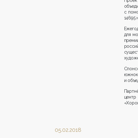
Прое
объед
с пом
14695 
Ежего
для мо
преми
росси
сущес
художе
Спонс
южнок
и объе
Партн
цент
«Хорош
05.02.2018