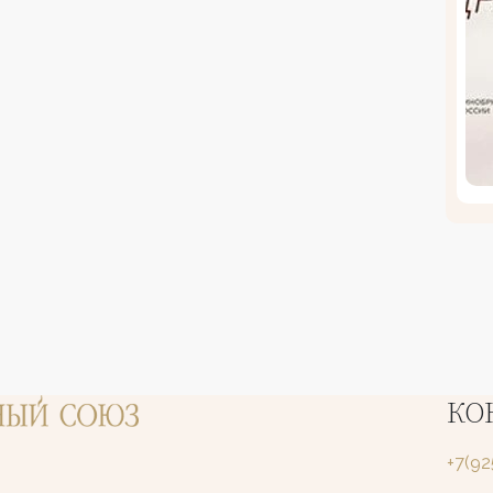
КО
+7(9