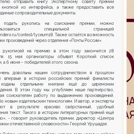
ателю отправить книгу Экспертному совету премии
 кнопкой из интерфейса, а также предоставить все
одимые сопроводительные документы.
 подать рукопись на соискание премии, можно
пользоваться специальной страницей
/ridero.ru/contest/lyceum18.
Также остаётся возможность
ки произведений через отделения «Почты России».
 рукописей на премию в этом году закончится 28
ля. 15 мая организаторы объявят Короткий список
, а 6 июня – победителей этого сезона.
чень довольны нашим сотрудничеством в прошлом
е: впервые в истории российских премий финалисты
изданы отдельными книгами ещё до церемонии
ждения. В этом году мы углубляем наше партнёрство,
чая соискателям работу по выдвижению произведений.
о новым издательским технологиям. И автор, и эксперты
ают в результате красиво свёрстанный, удобный
ения текст. Такого в истории литературных премий ещё
о», - говорит руководитель премии, директор «Центра
жки отечественной словесности» Георгий Урушадзе.