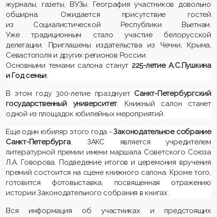
журналы, газеты, ВУЗы. География участников довольно
обширна. Ожидается присутствие гостей
из Социалистической Республики Вьетнам.
Уже традиционным стало участие белорусской
делегации. Приглашены издательства из Чечни, Крыма,
Севастополя и других регионов России.
Основными темами салона станут
225-летие А.С.Пушкина
и Год семьи
.
В этом году 300-летие празднует
Санкт-Петербургский
государственный университет
. Книжный салон станет
одной из площадок юбилейных мероприятий.
Еще один юбиляр этого года -
Законодательное собрание
Санкт-Петербурга
. ЗАКС является учредителем
литературной премии имени маршала Советского Союза
Л.А. Говорова. Подведение итогов и церемония вручения
премий состоится на сцене книжного салона. Кроме того,
готовится фотовыставка, посвященная отражению
истории Законодательного собрания в книгах.
Вся информация об участниках и предстоящих