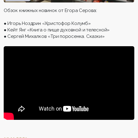
Обзок книжных новинок от Егора Серова:
● Игорь Ноздрин «Христофор Колумб»
● Кейт Янг «Книга о пище духовной и телесной»
● Сергей Михалков «Три поросенка. Сказки»