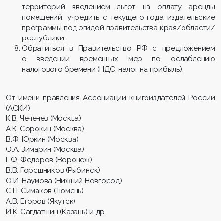
территорий введением льгот на оплату аренды
помещений, учредить с текущего года издательские
программы под эгидой правительства края/области/
республики;
Обратиться в Правительство РФ с предложением
о введении временных мер по ослаблению
налогового бремени (НДС, налог на прибыль).
От имени правления Ассоциации книгоиздателей России
(АСКИ)
К.В. Чеченев (Москва)
А.К. Сорокин (Москва)
В.Ф. Юркин (Москва)
О.А. Зимарин (Москва)
Г.Ф. Федоров (Воронеж)
В.В. Горошников (Рыбинск)
О.И. Наумова (Нижний Новгород)
С.П. Симаков (Тюмень)
А.В. Егоров (Якутск)
И.К. Сагдатшин (Казань) и др.