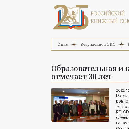
О нас
Вступление в РКС
Образовательная и
отмечает 30 лет
2021 г
Doors
ровно
«откр
RELOD
сдел
по ау
Оксфор