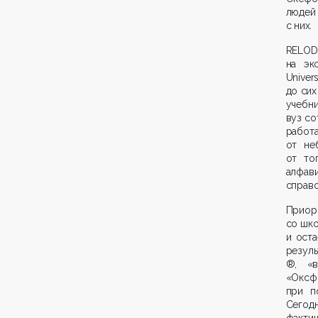
людей
с них.
RELOD
на эк
Univer
до сих
учебни
вуз со
работ
от не
от то
алфави
справо
Приор
со шко
и ост
резуль
®, «в
«Оксф
при п
Сегод
факти