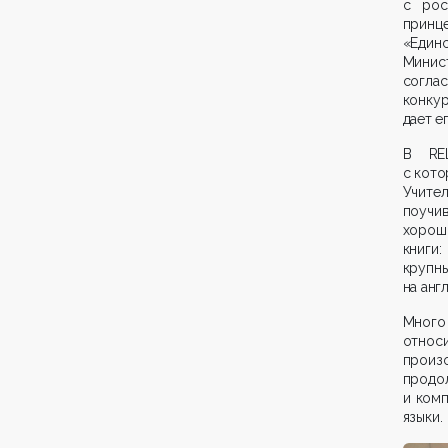
с рос
принц
«Един
Минист
согла
конку
дает е
В REL
с кото
Учител
поучив
хорошо
книги
крупн
на анг
Много 
относи
произо
продо
и комп
языки.