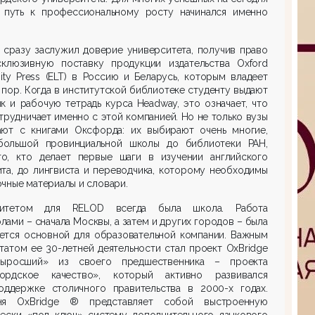
 путь к профессиональному росту начинался именно
 сразу заслужил доверие университета, получив право
склюзивную поставку продукции издательства Oxford
sity Press (ELT) в Россию и Беларусь, которым владеет
 пор. Когда в институтской библиотеке студенту выдают
к и рабочую тетрадь курса Headway, это означает, что
трудничает именно с этой компанией. Но не только вузы
ают с книгами Оксфорда: их выбирают очень многие,
большой провинциальной школы до библиотеки РАН,
го, кто делает первые шаги в изучении английского
та, до лингвиста и переводчика, которому необходимы
чные материалы и словари.
итетом для RELOD всегда была школа. Работа
лами – сначала Москвы, а затем и других городов – была
ается основной для образовательной компании. Важным
татом ее 30-летней деятельности стал проект OxBridge
ыросший» из своего предшественника – проекта
ордское качество», который активно развивался
оддержке столичного правительства в 2000-х годах.
ня OxBridge ® представляет собой выстроенную
чески «под ключ» систему дополнительного языкового