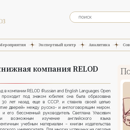
Мероприятия
Экспертный центр
Аналитика
Сов
 книжная компания RELOD
По
од в компании RELOD (Russian and English Languages Open
) проходит под знаком юбилея: она была образована
 30 лет назад, еще в СССР, и ставила своей целью
ытие дверей» между русско- и англоговорящим миром.
 и его бессменный руководитель Светлана Уласевич
али возможным изучение английского языка
тентичным учебным материалам – книгам издательства
дского университета. Для многих успешных на сегодня