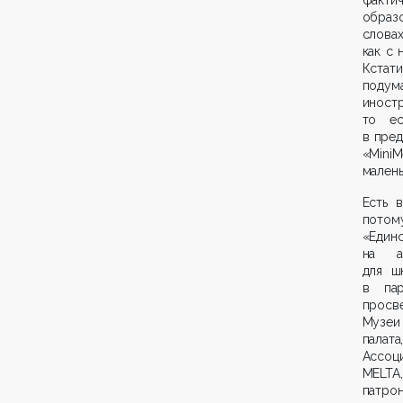
образо
словах
как с 
Кстат
подум
иност
то ес
в пре
«MiniM
малень
Есть 
потом
«Еди
на а
для ш
в пар
просве
Музеи
палат
Ассоц
MELTA
патро