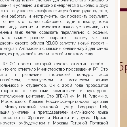
вания и успешно и выгодно внедряется в школах. В двух
 это так: у вас есть оксфордские учебники, руководство,
ними работать, и инструменты, как проверить результат.
и, о тех, кто только собирается идти в школу, тоже
али: ведь ученые и психологи давно установили, что
ранный язык легче осваивать параллельно с родным,
ть в самом раннем возрасте. Поэтому как раз
ддверии своего юбилея RELOD запустил новый проект –
e English: Английский с мамой», онлайн-клуб для самых
ких, их родителей и воспитателей в детском саду.
в RELOD проект, который хочется отметить особо –
у что его отметило Министерство просвещения РФ. Это
нство в различии», творческий конкурс эссе
нглийском, французском и испанском языках
кольников и студентов. Он с 2008 года проводится
тнерстве с крупными компаниями и культурно-
тительскими центрами. Это ВГБИЛ им. М. И. Рудомино,
 Московского Кремля, Российско-Британская торговая
а, Международный языковой центр Language Link,
иация учителей и преподавателей английского языка
, посольства Франции и Испании и другие. Проект
нируется омбудсменом г. Москвы Татьяной Потяевой