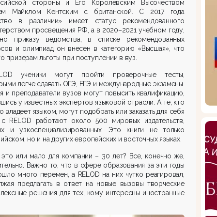
сийской стороны и Его Королевским Высочеством
ем Майклом Кентским с британской. С 2017 года
ство в различии» имеет статус рекомендованного
ерством просвещения РФ, а в 2020–2021 учебном году,
сно приказу ведомства, в списке рекомендованных
рсов и олимпиад он внесен в категорию «Высшая», что
го призерам льготы при поступлении в вуз.
OD ученики могут пройти проверочные тесты,
рыми легче сдавать ОГЭ, ЕГЭ и международные экзамены.
я и преподаватели вузов могут повысить квалификацию,
шись у известных экспертов языковой отрасли. А те, кто
 владеет языком, могут подобрать или заказать для себя
: с RELOD работают около 500 мировых издательств,
ых и узкоспециализированных. Это книги не только
лийском, но и на других европейских и восточных языках.
это или мало для компании – 30 лет? Все, конечно же,
тельно. Важно то, что в сфере образования за эти годы
шло много перемен, а RELOD на них чутко реагировал,
лжая предлагать в ответ на новые вызовы творческие
лексные решения для тех, кому интересны иностранные