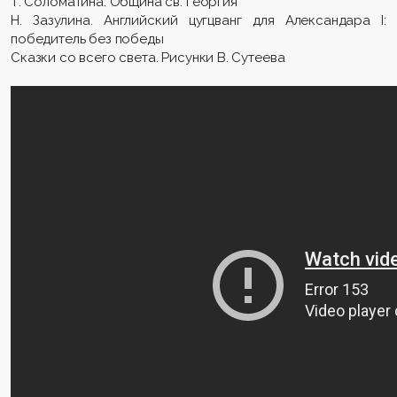
Т. Соломатина. Община св. Георгия
Н. Зазулина. Английский цугцванг для Александара I:
победитель без победы
Сказки со всего света. Рисунки В. Сутеева