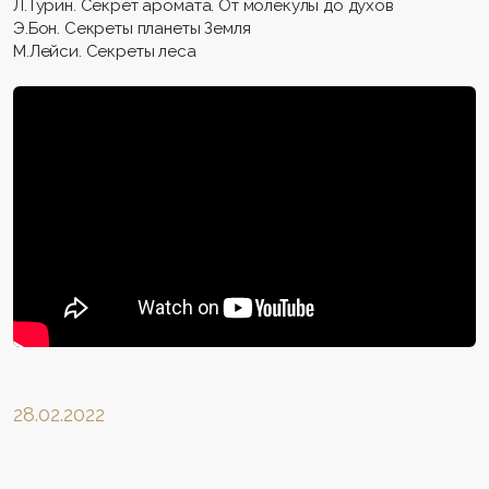
Л.Турин. Секрет аромата. От молекулы до духов
Э.Бон. Секреты планеты Земля
М.Лейси. Секреты леса
28.02.2022