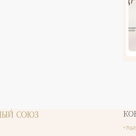
КО
+7(9