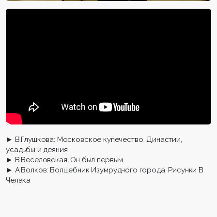
► В.Глушкова: Московское купечество. Династии,
усадьбы и деяния
► В.Веселовская: Он был первым
► А.Волков: Волшебник Изумрудного города. Рисунки В.
Челака