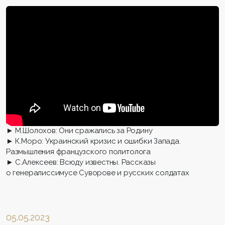
► М.Шолохов: Они сражались за Родину
► К.Моро: Украинский кризис и ошибки Запада.
Размышления французского политолога
► С.Алексеев: Всюду известны. Рассказы
о генералиссимусе Суворове и русских солдатах
05.05.2023