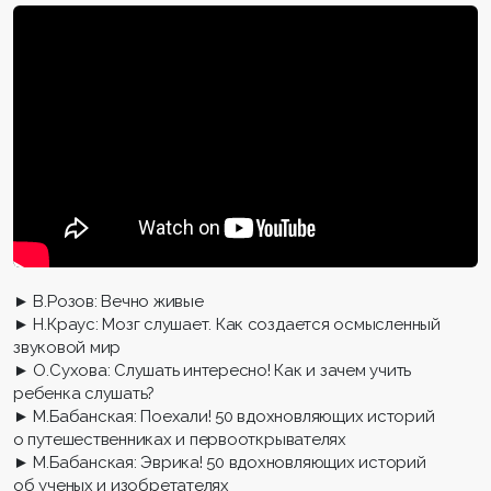
► В.Розов: Вечно живые
► Н.Краус: Мозг слушает. Как создается осмысленный
звуковой мир
► О.Сухова: Слушать интересно! Как и зачем учить
ребенка слушать?
► М.Бабанская: Поехали! 50 вдохновляющих историй
о путешественниках и первооткрывателях
► М.Бабанская: Эврика! 50 вдохновляющих историй
об ученых и изобретателях