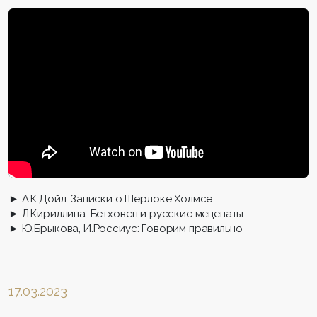
► А.К.Дойл: Записки о Шерлоке Холмсе
► Л.Кириллина: Бетховен и русские меценаты
► Ю.Брыкова, И.Россиус: Говорим правильно
17.03.2023