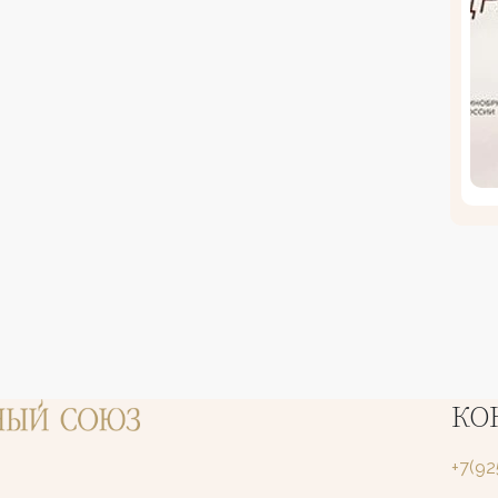
КО
+7(9