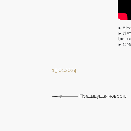
► В.На
► И.Ат
I до н
► С.Ма
19.01.2024
Предыдущая новость