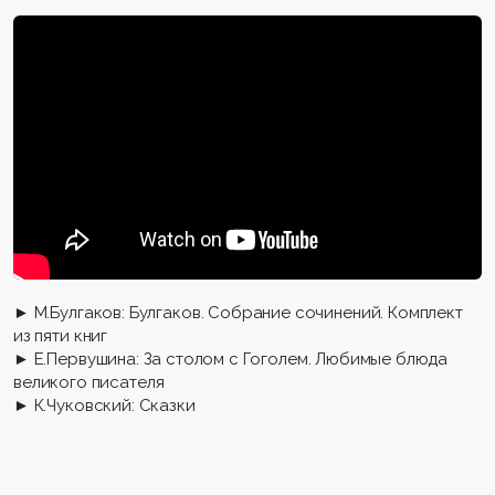
► М.Булгаков: Булгаков. Собрание сочинений. Комплект
из пяти книг
► Е.Первушина: За столом с Гоголем. Любимые блюда
великого писателя
► К.Чуковский: Сказки