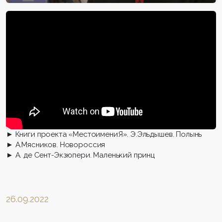
► Книги проекта «МестоимениЯ». Э.Эльдышев. Полынь
► А.Мясников. Новороссия
► А. де Сент-Экзюпери. Маленький принц
26.09.2022