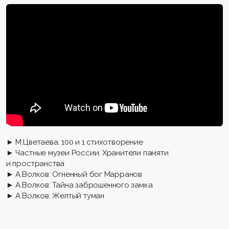
► М.Цветаева: 100 и 1 стихотворение
► Частные музеи России. Хранители памяти
и пространства
► А.Волков: Огненный бог Марранов
► А.Волков: Тайна заброшенного замка
► А.Волков: Желтый туман