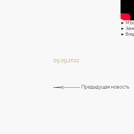
► М.Бо
► Заме
► Влад
05.09.2022
Предыдущая новость