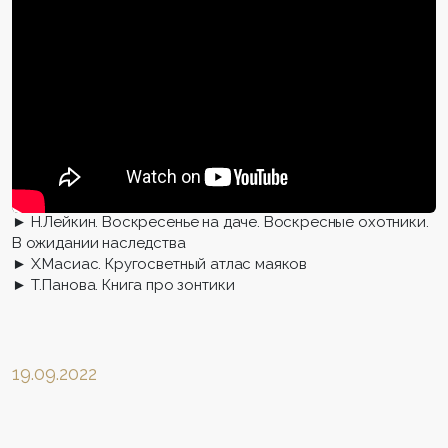
► Н.Лейкин. Воскресенье на даче. Воскресные охотники.
В ожидании наследства
► Х.Масиас. Кругосветный атлас маяков
► Т.Панова. Книга про зонтики
19.09.2022