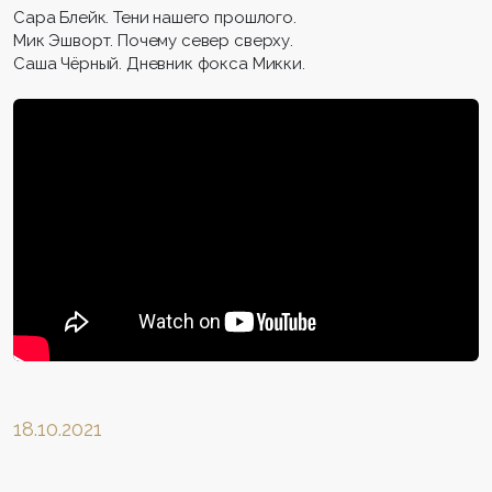
Сара Блейк. Тени нашего прошлого.
Мик Эшворт. Почему север сверху.
Саша Чёрный. Дневник фокса Микки.
18.10.2021