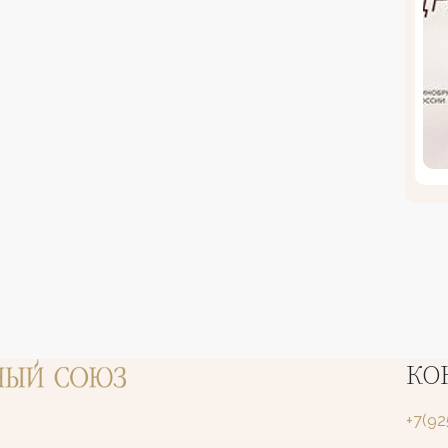
КО
+7(9