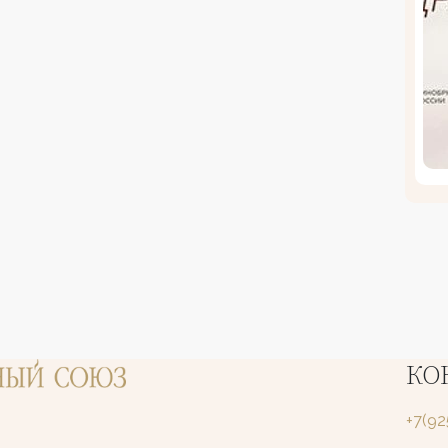
КО
+7(9