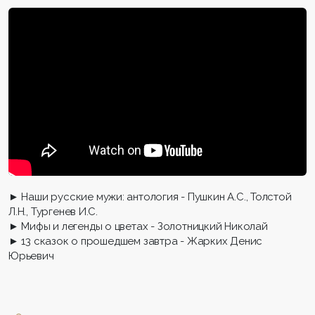
► Наши русские мужи: антология - Пушкин А.С., Толстой
Л.Н., Тургенев И.С.
► Мифы и легенды о цветах - Золотницкий Николай
► 13 сказок о прошедшем завтра - Жарких Денис
Юрьевич