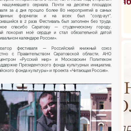
 нашумевшего сериала. Почти на десятке площадок
валя за 4 дня прошло более 80 мероприятий в самых
иданных форматах и на всех был “солд-аут”,
рившийся в 2 раза Фестиваль был заполнен без труда.
ное спасибо Саратову — студенческому городу,
ый покорил моё сердце и стал обязательной датой
ивальном календаре России».
изатор фестиваля — Российский книжный союз
стно с Правительством Саратовской области, АНО
центром «Русский мир» и Московским Политехом
оддержке Президентского фонда культурных инициатив,
йского фонда культуры» и проекта «Читающая Россия».