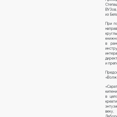
Степаш
ВУЗов
из Бел
При п
напра
кругл
книжно
в рам
инстр
интер
дирек
и преп
Предсе
«Волжс
«Сара
кипен
в цел
креа
энтуз
веку,
Лабора