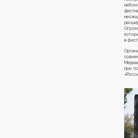
небом
фести
неож
расши
Огром
котор
в фест
Орган
совме
Медиа
при п
«Росси