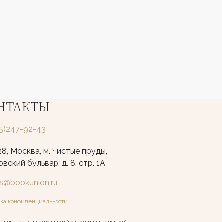
НТАКТЫ
25)247-92-43
8, Москва, м. Чистые пруды,
вский бульвар, д. 8, стр. 1А
ks@bookunion.ru
ка конфиденциальности
епечатке и цитировании (полном или частичном)