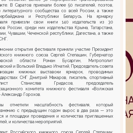
кте. В Саратов приехали более 50 писателей, поэтов,
в литературного сообщества со всей России, а также
ербайджана и Республики Беларусь. На ярмарку
валя привезли свои книги 140 издательств из 30
ов России, среди них издательства Крыма, Татарстана,
ии, Чувашии, Чеченской республики, Дагестана, а также
СНГ.
емонии открытия фестиваля приняли участие Президент
йского книжного союза Сергей Степашин, Губернатор
товской области Роман Бусаргин, Митрополит
вский и Вольский Владыко Игнатий, Председатель совета
низации книжных выставоки ярмарок, проводимых
ударствах СНГ Дмитрий Макаров, писатель, спортивный
алист Станислав Гридасов, председатель
изационного комитета книжного фестиваля «Волжская
 Александр Горохов.
ры отметили масштабность фестиваля, который
авнению с предыдущим годом вырос в два раза — это
тся и площадки проведения и количества приглашенных
лей, и количества мероприятий.
дент Российского книжного союза Сергей Степашин: