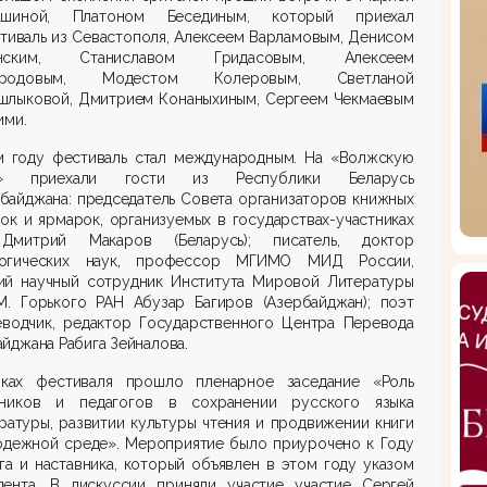
ашиной, Платоном Бесединым, который приехал
тиваль из Севастополя, Алексеем Варламовым, Денисом
унским, Станиславом Гридасовым, Алексеем
бродовым, Модестом Колеровым, Светланой
шлыковой, Дмитрием Конаныхиным, Сергеем Чекмаевым
ими.
м году фестиваль стал международным. На «Волжскую
у» приехали гости из Республики Беларусь
байджана: председатель Совета организаторов книжных
ок и ярмарок, организуемых в государствах-участниках
митрий Макаров (Беларусь); писатель, доктор
огических наук, профессор МГИМО МИД России,
ий научный сотрудник Института Мировой Литературы
.М. Горького РАН Абузар Багиров (Азербайджан); поэт
еводчик, редактор Государственного Центра Перевода
йджана Рабига Зейналова.
ках фестиваля прошло пленарное заседание «Роль
вников и педагогов в сохранении русского языка
ратуры, развитии культуры чтения и продвижении книги
одежной среде». Мероприятие было приурочено к Году
га и наставника, который объявлен в этом году указом
дента. В дискуссии приняли участие участие Сергей