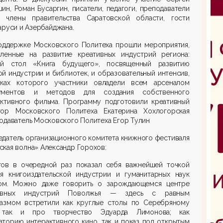
ин, Роман Бусаргин, писатели, педагоги, преподаватели
, члены правительства Саратовской области, гости
аруси и Азербайджана.
оддержке Московского Политеха прошли мероприятия,
вленные на развитие креативных индустрий региона:
ый стол «Книга будущего», посвященный развитию
й индустрии и библиотек, и образовательный интенсив,
ках которого участники овладели всем арсеналом
ументов и методов для создания собственного
активного фильма. Программу подготовили креативный
тор Московского Политеха Екатерина Хохлогорская
одаватель Московского Политеха Егор Тулин
датель организационного комитета книжного фестиваля
кая волна» Александр Горохов:
тов в очередной раз показал себя важнейшей точкой
ия книгоиздательской индустрии и гуманитарных наук
ом. Можно даже говорить о зарождающемся центре
тивных индустрий Поволжья — здесь с равным
иазмом встретили как круглые столы по Серебряному
 так и про творчество Эдуарда Лимонова; как
торию интерактивного кино, так и показ под открытым