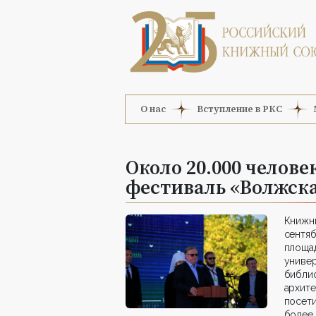
О нас
Вступление в РКС
Около 20.000 челов
фестиваль «Волжска
Книжн
сентяб
площа
универ
библи
архите
посет
более