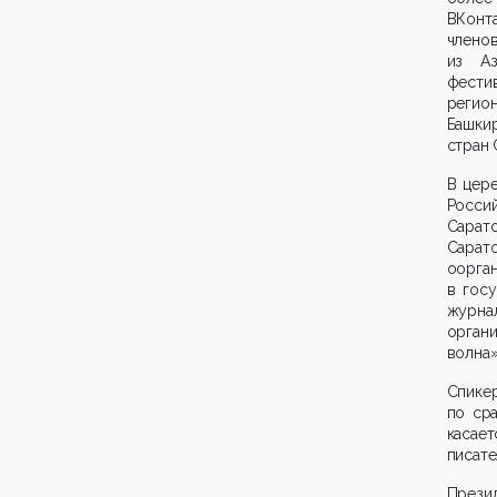
ВКонта
члено
из Аз
фести
регион
Башкир
стран 
В цер
Росси
Сара
Сарато
оорга
в гос
журн
орган
волна»
Спике
по ср
касае
писате
Прези