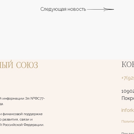
Следующая новость
КО
+7(9
10902
Покро
вой информации Эл №ФС77-
да.
infor
и финансовой поддержке
 развития, связи и
Полити
й Российской Федерации.
При пер