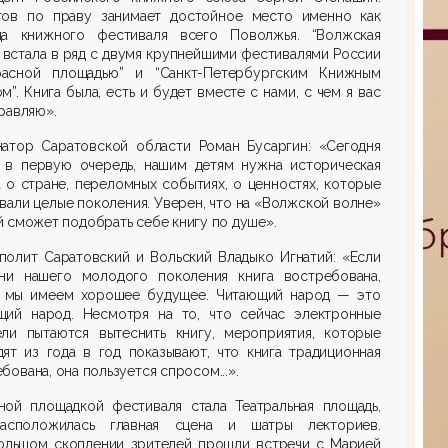
тов по праву занимает достойное место именно как
ца книжного фестиваля всего Поволжья. “Волжская
 встала в ряд с двумя крупнейшими фестивалями России
асной площадью” и “Санкт-Петербургским Книжным
м”. Книга была, есть и будет вместе с нами, с чем я вас
равляю».
натор Саратовской области Роман Бусаргин: «Сегодня
, в первую очередь, нашим детям нужна историческая
 о стране, переломных событиях, о ценностях, которые
вали целые поколения. Уверен, что на «Волжской волне»
 сможет подобрать себе книгу по душе».
полит Саратовский и Вольский Владыко Игнатий: «Если
ни нашего молодого поколения книга востребована,
т мы имеем хорошее будущее. Читающий народ — это
щий народ. Несмотря на то, что сейчас электронные
ели пытаются вытеснить книгу, мероприятия, которые
ят из года в год показывают, что книга традиционная
бована, она пользуется спросом...».
ной площадкой фестиваля стала Театральная площадь,
асположилась главная сцена и шатры лекториев.
ольшом скоплении зрителей прошли встречи с Марией