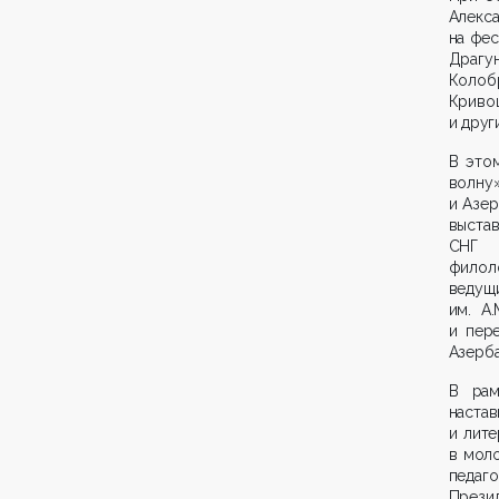
Алекс
на фес
Драг
Коло
Криво
и друг
В это
волн
и Азер
выстав
СНГ Д
филол
ведущ
им. А
и пер
Азерба
В рам
наста
и лите
в мол
педаго
Прези