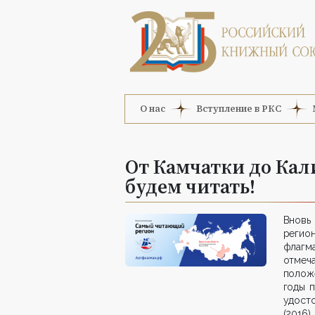
О нас
Вступление в РКС
От Камчатки до Кал
будем читать!
Вновь
регион
флагм
отмеча
полож
годы 
удосто
(2016)