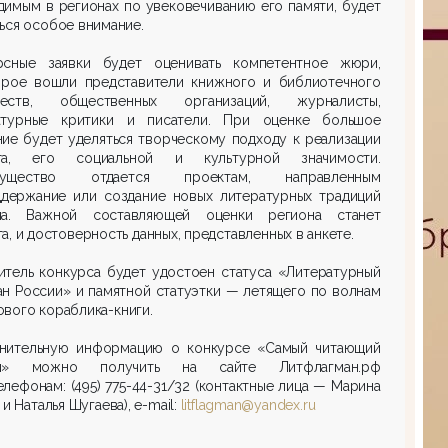
имым в регионах по увековечиванию его памяти, будет
ься особое внимание.
рсные заявки будет оценивать компетентное жюри,
орое вошли представители книжного и библиотечного
еств, общественных организаций, журналисты,
атурные критики и писатели. При оценке большое
ие будет уделяться творческому подходу к реализации
та, его социальной и культурной значимости.
мущество отдается проектам, направленным
ддержание или создание новых литературных традиций
на. Важной составляющей оценки региона станет
а, и достоверность данных, представленных в анкете.
итель конкурса будет удостоен статуса «Литературный
н России» и памятной статуэтки — летящего по волнам
вого кораблика-книги.
нительную информацию о конкурсе «Самый читающий
он» можно получить на сайте Литфлагман.рф
елефонам: (495) 775-44-31/32 (контактные лица — Марина
 и Наталья Шугаева), e-mail:
litflagman@yandex.ru