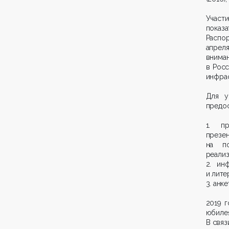
Участ
показ
Распо
апрел
вниман
в Рос
инфрас
Для у
предос
1. пр
презе
на по
реализ
2. ин
и лите
3. анк
2019 г
юбилея
В связ