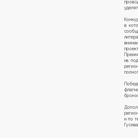
провод
уделят
Конку
в кот
сообщ
литер
вниман
проек
Преи
на по
регио
полнот
Побед
флагма
бронзо
Допол
реги
и по т
Гусева