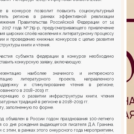
ие в конкурсе позволит повысить социокультурный
атель региона в рамках эффективной реализации
ряжения Правительства Российской Федерации от 14
я 2017 года №719-р, предусматривающего привлечение
ия широких слоёв населения к литературному процессу
сии и проведению книжных конкурсов с целью развития
труктуры книги и чтения.
частия субъекта федерации в конкурсе необходимо
тавить конкурсную заявку, включающую:
езентацию наиболее значимого и интересного
нтацию литературного проекта, направленного
ддержку и стимулирование чтения в регионе,
ованного в 2018–2019 гг.
формацию о развитии инфраструктуры книги, чтения
ратурных традиций в регионе в 2018–2019 гг.
ету, заполненную по форме.
од объявлен в России годом празднования 100-летнего
 со дня рождения выдающегося писателя Д.А. Гранина.
и с этим, в рамках этого онкурсного года мероприятиям,