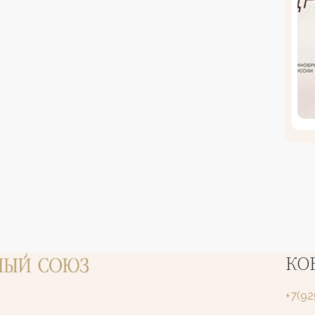
КО
+7(9