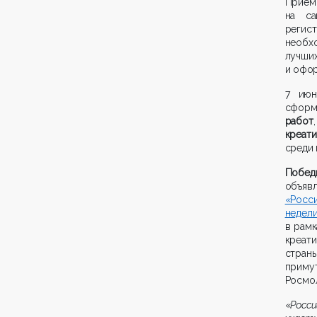
Прием
на с
регис
необх
лучши
и офор
7 июн
сфор
работ
креат
среди 
Побед
объяв
«Росс
недели
в рамк
креат
стран
прим
Росмо
«
Росс