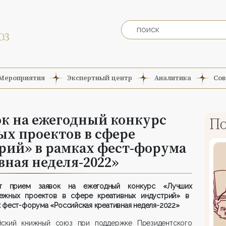
Мероприятия
Экспертный центр
Аналитика
Сов
к на ежегодный конкурс
По
х проектов в сфере
рий» в рамках фест-форума
вная неделя-2022»
ыт прием заявок на
ежегодный
к
онкурс
«Л
учши
х
ежны
х
проект
ов
в сфере креативных индустрий»
в
х
фест
-форума
«Российская креативная неделя
-2022
»
йский книжный союз при поддержке Президентского