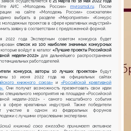
 заявок осуществляется
с 21 марта по 18 мая 2022 года
айте АИС «Молодежь России»
myrosmol.ru
. После
трации на сайте «Молодежь России» соискателям
одимо выбрать в разделе «Мероприятия» «Конкурс
х молодежных проектов в сфере креативных индустрий»
мить заявку в соответствии с предложенной формой.
я 2022 года Экспертным советом конкурса будет
мирован
список из 100
наиболее
значимых
конкурсных
, которые войдут в каталог
«Лучшие проекты Российской
ивной недели
-
2022»
для дальнейшего распространения
потенциальных работодателей.
ители конкурса
, авторы 10 лучших проектов»
будут
лены 10 июня 2022 года на официальных сайтах
ийского книжного союза»
и
«Российской креативной
».
Они получат возможность презентовать свои идеи
ах специального мероприятия на площадке «Российской
ивной недели-2022» - самого масштабного события
ы в сфере креативных индустрий. Также победители
ут участие в одном из федеральных форумов
лодежи с лучшими отраслевыми экспертами.
ийский книжный союз ежегодно принимает активное