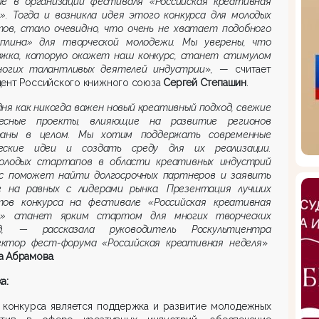
ие в организации фестиваля «Российская креативная
».
Тогда и возникла идея этого конкурса для молодых
тов, стало очевидно, что очень не хватает подобного
плина» для творческой молодежи. Мы уверены, что
ржка, которую окажет наш конкурс, станет стимулом
ногих талантливых деятелей индустрии
», — считает
дент Российского книжного союза
Сергей Степашин
.
ня как никогда важен новый креативный подход, свежие
есные проекты, влияющие на развитие регионов
аны в целом. Мы хотим поддержать современные
еские идеи и создать среду для их реализации.
олодых
стартапов
в области креативных инд
устрий
рс поможет найти долгосрочных партнеров и заявить
е на равных с лидерами рынка. Презентация лучших
тов конкурса на фестивале «Российская креативная
я» станет ярким стартом для многих творческих
нд, — рассказала руководитель
Роскультцентра
ектор
фест
-форума «Российская креативная неделя
»
а Абрамова
.
а:
 конкурса является поддержка и развитие молодежных