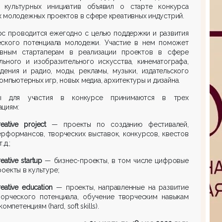
 культурных инициатив объявил о старте конкурса
 молодежных проектов в сфере креативных индустрий.
рс проводится ежегодно с целью поддержки и развития
еского потенциала молодежи. Участие в нем поможет
ивным стартаперам в реализации проектов в сфере
льного и изобразительного искусства, кинематографа,
дения и радио, моды, рекламы, музыки, издательского
компьютерных игр, новых медиа, архитектуры и дизайна.
ы для участия в конкурсе принимаются в трех
ациям:
eative
project
— проекты по созданию фестивалей,
ерформансов, творческих выставок, конкурсов, квестов
т.д.;
eative
startup
— бизнес-проекты, в том числе цифровые
роекты в культуре;
eative
education
— проекты, направленные на развитие
ворческого потенциала, обучение творческим навыкам
компетенциям (hard, soft skills).