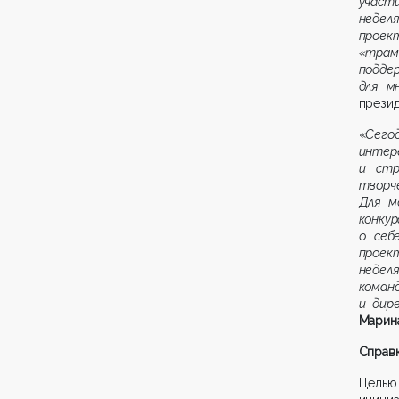
участ
неделя
проек
«трам
подде
для м
прези
«
Сегод
интер
и стр
творч
Для м
конку
о себ
проек
недел
кома
и дир
Марин
Справк
Целью