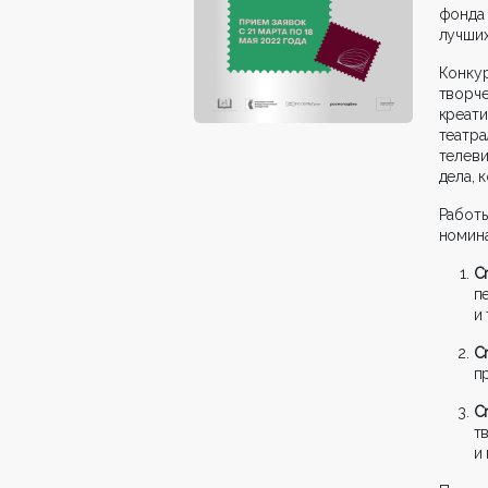
фонда
лучших
Конку
творч
креат
театра
телеви
дела, 
Работ
номин
Cr
п
и 
Cr
п
Cr
т
и 