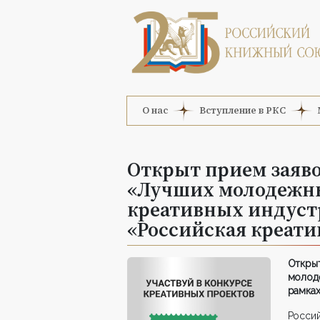
О нас
Вступление в РКС
Открыт прием заяво
«Лучших молодежны
креативных индуст
«Российская креати
Откр
молод
рамка
Росси