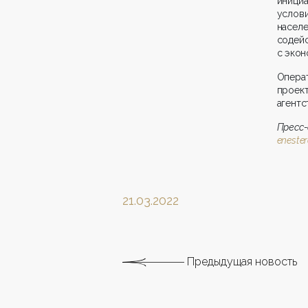
иници
услов
насел
содей
с экон
Опера
проек
агентс
Пре
eneste
21.03.2022
Предыдущая новость