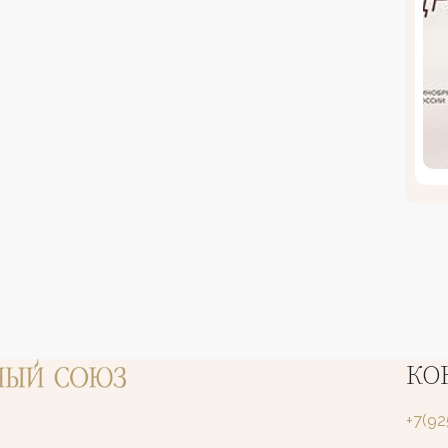
КО
+7(9