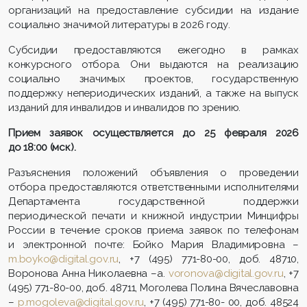
организаций на предоставление субсидии на издание
социально значимой литературы в 2026 году.
Субсидии предоставляются ежегодно в рамках
конкурсного отбора. Они выдаются на реализацию
социально значимых проектов, государственную
поддержку непериодических изданий, а также на выпуск
изданий для инвалидов и инвалидов по зрению.
Прием заявок осуществляется до 25 февраля 2026
до 18:00 (мск).
Разъяснения положений объявления о проведении
отбора предоставляются ответственными исполнителями
Департамента государственной поддержки
периодической печати и книжной индустрии Минцифры
России в течение сроков приема заявок по телефонам
и электронной почте: Бойко Мария Владимировна –
m.boyko@digital.gov.ru
, +7 (495) 771-80-00, доб. 48710,
Воронова Анна Николаевна –а.
voronova@digital.gov.ru
, +7
(495) 771-80-00, доб. 48711, Моголева Полина Вячеславовна
–
p.mogoleva@digital.gov.ru
, +7 (495) 771-80- 00, доб. 48524