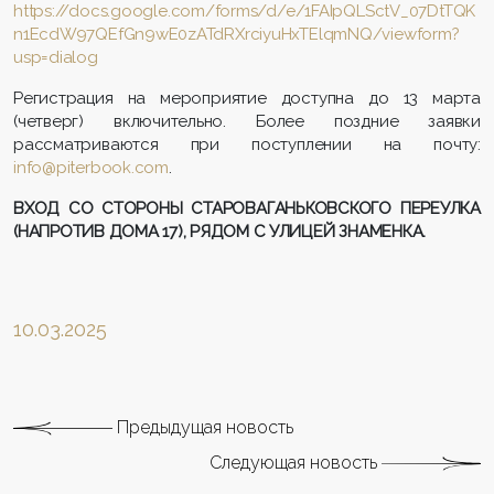
https://docs.google.com/forms/d/e/1FAIpQLSctV_07DtTQK
n1EcdW97QEfGn9wE0zATdRXrciyuHxTElqmNQ/viewform?
usp=dialog
Регистрация на мероприятие доступна до 13 марта
(четверг) включительно. Более поздние заявки
рассматриваются при поступлении на почту:
info@piterbook.com
.
ВХОД СО СТОРОНЫ СТАРОВАГАНЬКОВСКОГО ПЕРЕУЛКА
(НАПРОТИВ ДОМА 17), РЯДОМ С УЛИЦЕЙ ЗНАМЕНКА.
10.03.2025
Предыдущая новость
Следующая новость