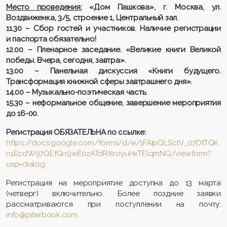
Место проведения:
«Дом Пашкова», г. Москва, ул.
Воздвиженка, 3/5, строение 1, Центральный зал.
11.30 – Сбор гостей и участников. Наличие регистрации
и паспорта обязательно!
12.00 – Пленарное заседание. «Великие книги Великой
победы. Вчера, сегодня, завтра».
13.00 –
Панельная дискуссия «Книги будущего.
Трансформация книжной сферы завтрашнего дня».
14.00 – Музыкально-поэтическая часть.
15.30 – неформальное общение, завершение мероприятия
до 16-00.
Регистрация ОБЯЗАТЕЛЬНА по ссылке:
https://docs.google.com/forms/d/e/1FAIpQLSctV_07DtTQK
n1EcdW97QEfGn9wE0zATdRXrciyuHxTElqmNQ/viewform?
usp=dialog
Регистрация на мероприятие доступна до 13 марта
(четверг) включительно. Более поздние заявки
рассматриваются при поступлении на почту:
info@piterbook.com
.