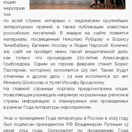
ющие
мероприя
тия
по всей стране, интервью с лауреатами крупнейших
литературных премий, а также публикации известных
российских писателей. В январе на сайте появятся
материалы, посвященные Николаю Рубцову и Борису
Чичибабину, Евгению Носову и Лидии Чарской. Конечно
же, сайт не пройдет мимо такой внушительной даты,
как только что прошедшее 220-летие Александра
Грибоедова. Одним из героев февраля станет Борис
Пастернак, которому исполнится 125 лет. Также будут
отмечены и другие даты - 24 мая исполнится 110 лет
Михаилу Шолохову и 75 лет Иосифу Бродскому.
На главной странице портала предусмотрена опция,
позволяющая размещать напрямую из различных регионов
страны информацию о планируемых или проведенных
в рамках Года литературы мероприятиях.
Указ о проведении Года литературы в России в 2015 году
был подписан президентом РФ Владимиром Путиным 13
июня 2014 года. Оргкомитет по проведению Года